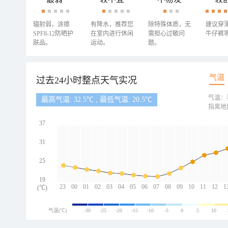
辐射弱，涂擦
有降水，推荐您
除特殊体质，无
建议穿
SPF8-12防晒护
在室内进行休闲
需担心过敏问
牛仔裤
肤品。
运动。
题。
气温
过去24小时整点天气实况
气温：
最高气温: 32.5℃ , 最低气温: 20.5℃
指离地
37
31
25
19
23
00
01
02
03
04
05
06
07
08
09
10
11
12
1
(℃)
气温(℃)
-30
-25
-20
-15
-10
-5
0
5
10