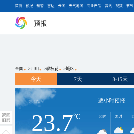
首页
预报
预警
雷达
云图
天气地图
专业产品
资讯
视频
节气
预报
全国
>
四川
>
攀枝花
>
城区
今天
7天
8-15天
逐小时预报
23:45
实况
23.7
℃
20时
21时
2