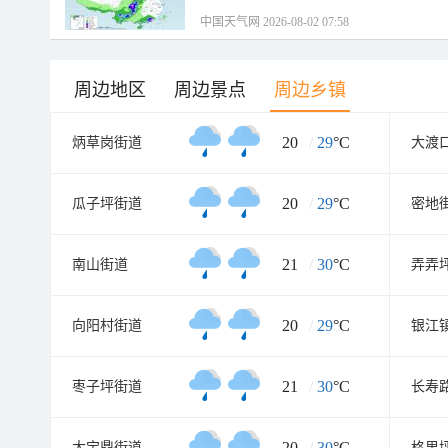
中国天气网 2026-08-02 07:58
周边地区
周边景点
周边乡镇
20
/
29
°C
炳草岗街道
大渡
20
/
29
°C
瓜子坪街道
密地
21
/
30
°C
南山街道
弄弄
20
/
29
°C
向阳村街道
银江
21
/
30
°C
枣子坪街道
长寿
20
/
30
°C
大宝鼎街道
格里