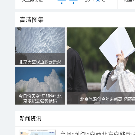
高清图集
北京天空现鱼鳞云景观
今日份天空“显眼包” 北
北京气温创今年来新高 焖蒸
京浓积云强势抢镜
新闻资讯
台风“灿鸿”向西北方向移动