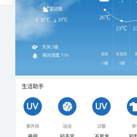
雷达图
26℃
32℃
20℃
23℃
2
东风 2级
北风
东北风
相对湿度
71%
<3级
<3级
<
生活助手
紫外线
运动
过敏
穿
最弱
较不宜
不易发
较