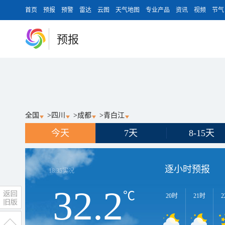
首页
预报
预警
雷达
云图
天气地图
专业产品
资讯
视频
节气
预报
全国
>
四川
>
成都
>
青白江
今天
7天
8-15天
逐小时预报
18:35
实况
32.2
℃
20时
21时
2