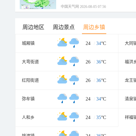
中国天气网 2026-08-05 07:56
周边地区
周边景点
周边乡镇
24
/
34
°C
城厢镇
大同
26
/
36
°C
大弯街道
福洪
26
/
36
°C
红阳街道
龙王
24
/
34
°C
弥牟镇
清泉
24
/
35
°C
人和乡
祥福
24
/
36
°C
姚渡镇