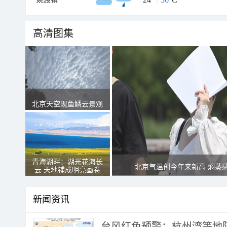
高清图集
北京天空现鱼鳞云景观
青海湖畔：湖光花海长
北京气温创今年来新高 焖蒸
云 天地铺成明亮画卷
新闻资讯
​台风红色预警：杭州湾等地阵