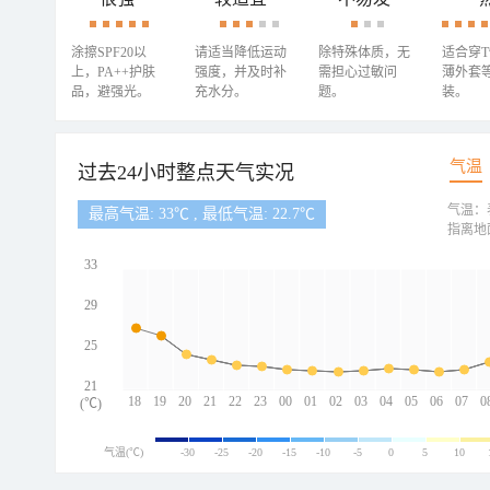
涂擦SPF20以
请适当降低运动
除特殊体质，无
适合穿
上，PA++护肤
强度，并及时补
需担心过敏问
薄外套
品，避强光。
充水分。
题。
装。
气温
过去24小时整点天气实况
气温：
最高气温: 33℃ , 最低气温: 22.7℃
指离地
33
29
25
21
18
19
20
21
22
23
00
01
02
03
04
05
06
07
0
(℃)
气温(℃)
-30
-25
-20
-15
-10
-5
0
5
10