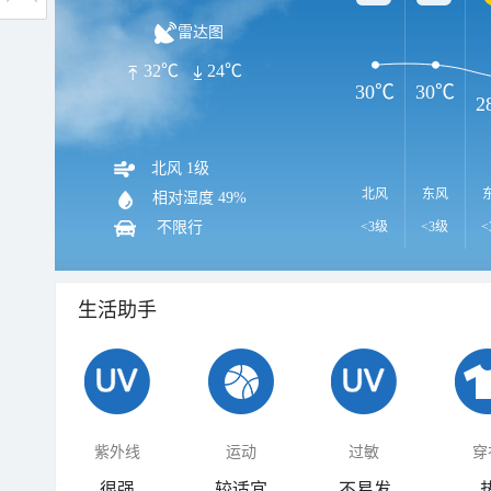
雷达图
32℃
24℃
30℃
30℃
2
北风 1级
北风
东风
相对湿度
49%
不限行
<3级
<3级
<
生活助手
紫外线
运动
过敏
穿
很强
较适宜
不易发