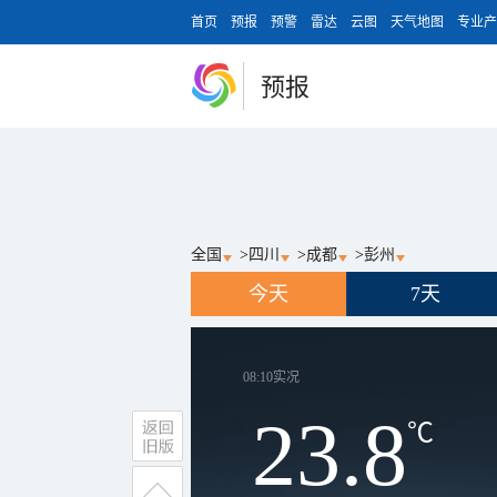
首页
预报
预警
雷达
云图
天气地图
专业产
预报
全国
>
四川
>
成都
>
彭州
今天
7天
08:10
实况
23.8
℃