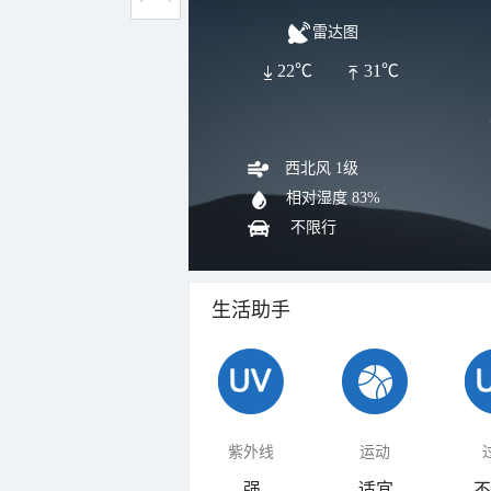
雷达图
22℃
31℃
西北风 1级
相对湿度
83%
不限行
生活助手
紫外线
运动
强
适宜
不