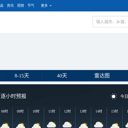
品
资讯
视频
节气
更多
8-15天
40天
雷达图
逐小时预报
今
08时
09时
10时
11时
12时
13时
14时
15时