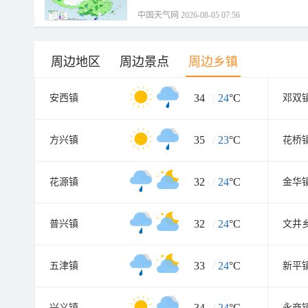
中国天气网 2026-08-05 07:56
周边地区
周边景点
周边乡镇
34
/
24
°C
安西镇
邓双
35
/
23
°C
方兴镇
花桥
32
/
24
°C
花源镇
金华
32
/
24
°C
普兴镇
文井
33
/
24
°C
五津镇
新平
34
/
24
°C
兴义镇
永商