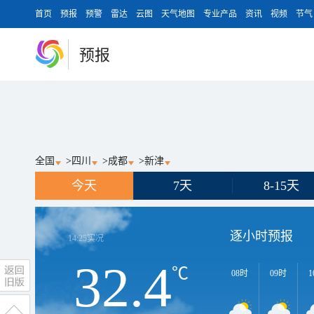
首页
预报
预警
雷达
云图
天气地图
专业产品
资讯
视频
节气
预报
全国
>
四川
>
成都
>
新津
今天
7天
8-15天
逐小时预报
14:25
实况
32.4
℃
08时
09时
1