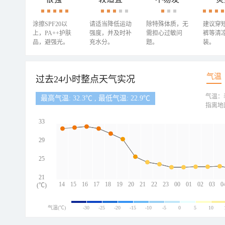
涂擦SPF20以
请适当降低运动
除特殊体质，无
建议穿
上，PA++护肤
强度，并及时补
需担心过敏问
裤等清
品，避强光。
充水分。
题。
装。
气温
过去24小时整点天气实况
气温：
最高气温: 32.3℃ , 最低气温: 22.9℃
指离地
33
29
25
21
14
15
16
17
18
19
20
21
22
23
00
01
02
03
0
(℃)
气温(℃)
-30
-25
-20
-15
-10
-5
0
5
10