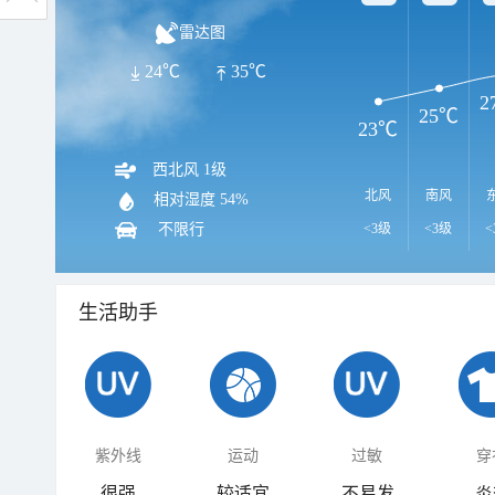
雷达图
24℃
35℃
2
25℃
23℃
西北风 1级
北风
南风
相对湿度
54%
不限行
<3级
<3级
<
生活助手
紫外线
运动
过敏
穿
很强
较适宜
不易发
炎