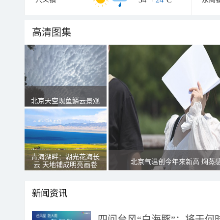
高清图集
北京天空现鱼鳞云景观
青海湖畔：湖光花海长
北京气温创今年来新高 焖蒸
云 天地铺成明亮画卷
新闻资讯
四问台风“白海豚”：将于何时