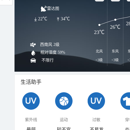
雷达图
22℃
34℃
2
26℃
23℃
西南风 2级
北风
东风
相对湿度
59%
不限行
<3级
<3级
<
生活助手
紫外线
运动
过敏
穿
最弱
较不宜
不易发
炎