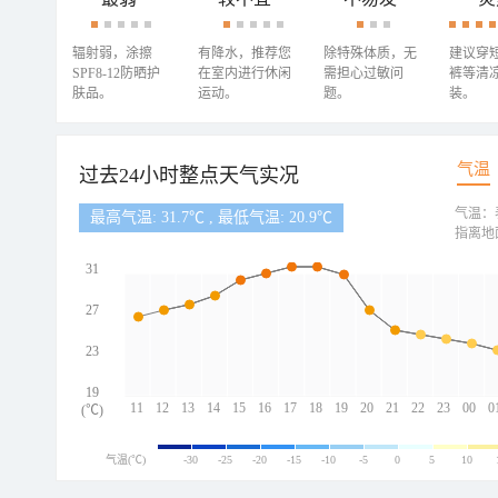
辐射弱，涂擦
有降水，推荐您
除特殊体质，无
建议穿
SPF8-12防晒护
在室内进行休闲
需担心过敏问
裤等清
肤品。
运动。
题。
装。
气温
过去24小时整点天气实况
气温：
最高气温: 31.7℃ , 最低气温: 20.9℃
指离地
31
27
23
19
11
12
13
14
15
16
17
18
19
20
21
22
23
00
0
(℃)
气温(℃)
-30
-25
-20
-15
-10
-5
0
5
10