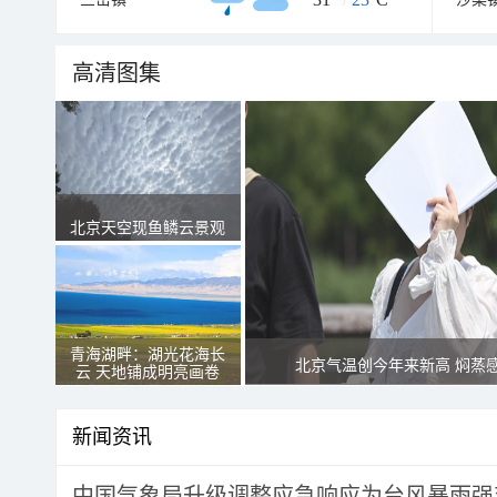
高清图集
北京天空现鱼鳞云景观
青海湖畔：湖光花海长
北京气温创今年来新高 焖蒸
云 天地铺成明亮画卷
新闻资讯
中国气象局升级调整应急响应为台风暴雨强