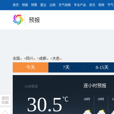
首页
预报
预警
雷达
云图
天气地图
专业产品
资讯
视频
节气
预报
全国
>
四川
>
成都
>
大邑
今天
7天
8-15天
逐小时预报
12:05
实况
30.5
℃
08时
09时
1