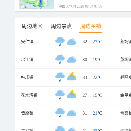
中国天气网 2026-08-04 07:56
周边地区
周边景点
周边乡镇
32
/
23
°C
安仁镇
蔡场
30
/
19
°C
出江镇
董场
33
/
22
°C
韩场镇
鹤鸣
27
/
15
°C
花水湾镇
金星
31
/
21
°C
晋原镇
青霞
31
/
23
°C
三岔镇
沙渠