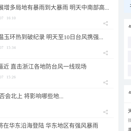
增多局地有暴雨到大暴雨 明天中南部高...
07
16:10
玉环热到破纪录 明天至10日台风携强...
07
15:34
”逼近 直击浙江各地防台风一线现场
07
15:26
会北上 将影响哪些地...
拨
”将在华东沿海登陆 华东地区有强风暴雨