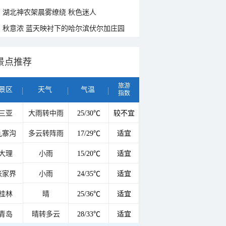
湖北神农架晨雾缭绕 秋色迷人
秋意浓 蓝天映衬下的哈尔滨伏尔加庄园
景点推荐
旅游
景区
天气
气温
指数
三亚
大雨转中雨
25/30℃
较不宜
九寨沟
多云转阵雨
17/29℃
适宜
大理
小雨
15/20℃
适宜
张家界
小雨
24/35℃
适宜
桂林
晴
25/36℃
适宜
青岛
晴转多云
28/33℃
适宜