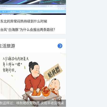
东北的异常闷热持续到什么时候
台风“白海豚”为什么会报出两条路径？
生活旅游
秋这样过：啃秋晒秋贴秋膘 庆祝丰收迎秋来