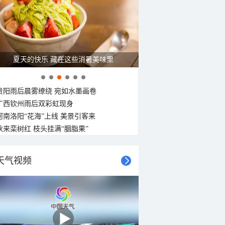
夏天的快乐 藏在这些消暑美味里
贵阳雨后晨雾缭绕 宛如水墨画卷
广西钦州雨后双彩虹现身
河南洛阳“花海”上线 美景引客来
秋来栾树红 枝头挂满“胭脂果”
天气视频