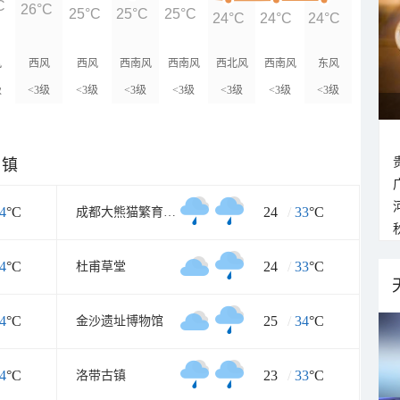
C
26°C
25°C
25°C
25°C
24°C
24°C
24°C
风
西风
西风
西南风
西南风
西北风
西南风
东风
级
<3级
<3级
<3级
<3级
<3级
<3级
<3级
乡镇
4
°C
24
/
33
°C
成都大熊猫繁育研究基地
4
°C
24
/
33
°C
杜甫草堂
4
°C
25
/
34
°C
金沙遗址博物馆
4
°C
23
/
33
°C
洛带古镇