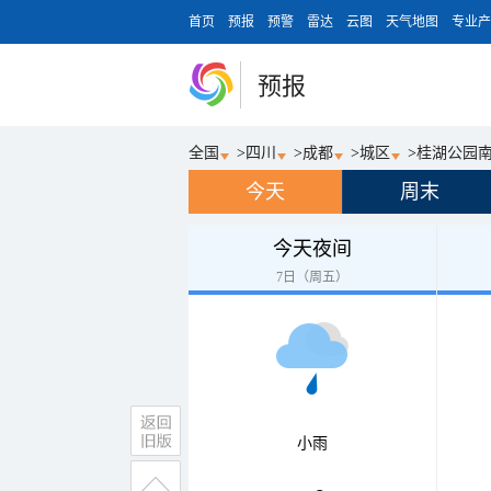
首页
预报
预警
雷达
云图
天气地图
专业产
预报
全国
>
四川
>
成都
>
城区
>
桂湖公园
今天
周末
今天夜间
7日（周五）
小雨