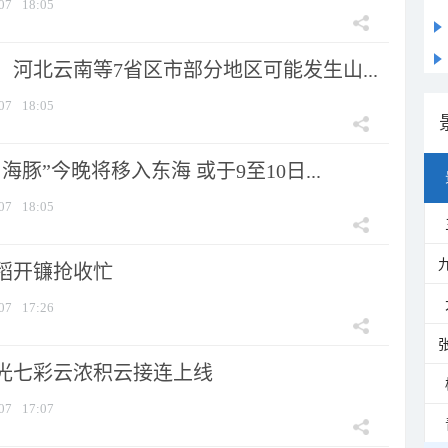
07
18:05
河北云南等7省区市部分地区可能发生山...
07
18:05
海豚”今晚将移入东海 或于9至10日...
07
18:05
稻开镰抢收忙
07
17:26
光七彩云浓积云接连上线
07
17:07