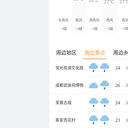
28°C
27°C
27°
东南风
南风
西南风
西风
西
<3级
<3级
<3级
<3级
<3
周边地区
周边景点
周边
24
/
3
宝光桂湖文化旅游区
26
/
3
成都武侯祠博物馆南门
24
/
3
芙蓉古城
23
/
3
客家杏花村