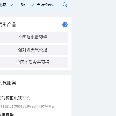
北京
5A
天坛公园
气象产品
全国降水量预报
强对流天气公报
全国地质灾害预报
气象服务
天气预报电话查询
打12121或96121进行天气预报查询
手机查询