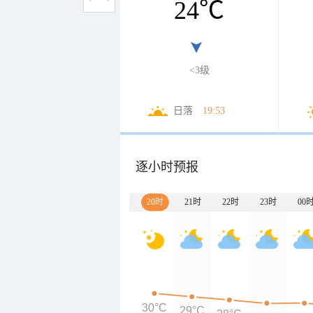
24
℃
<3级
日落
19:53
逐小时预报
20时
21时
22时
23时
00
30°C
29°C