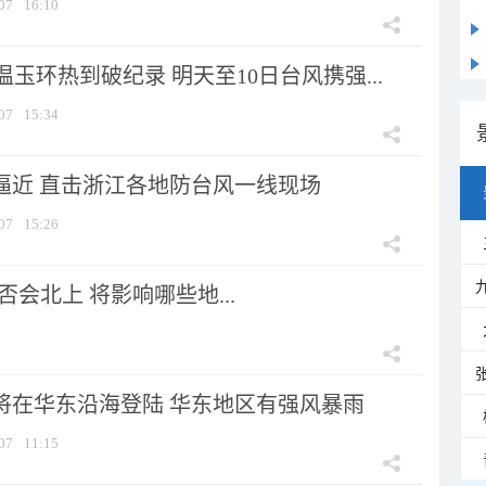
07
16:10
玉环热到破纪录 明天至10日台风携强...
07
15:34
”逼近 直击浙江各地防台风一线现场
07
15:26
会北上 将影响哪些地...
”将在华东沿海登陆 华东地区有强风暴雨
07
11:15