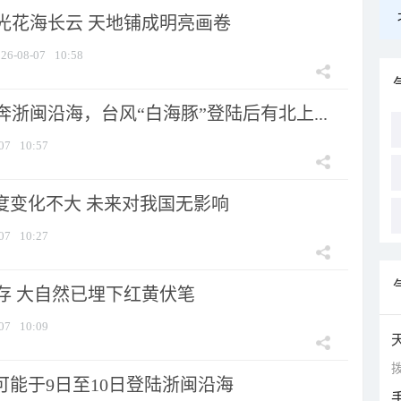
光花海长云 天地铺成明亮画卷
26-08-07
10:58
浙闽沿海，台风“白海豚”登陆后有北上...
07
10:57
强度变化不大 未来对我国无影响
07
10:27
存 大自然已埋下红黄伏笔
07
10:09
拨
可能于9日至10日登陆浙闽沿海