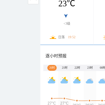
23
℃
<3级
日落
19:52
逐小时预报
20时
21时
22时
23时
00
27°C
27°C