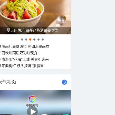
夏天的快乐 藏在这些消暑美味里
贵阳雨后晨雾缭绕 宛如水墨画卷
广西钦州雨后双彩虹现身
河南洛阳“花海”上线 美景引客来
秋来栾树红 枝头挂满“胭脂果”
天气视频