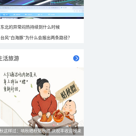
东北的异常闷热持续到什么时候
台风“白海豚”为什么会报出两条路径？
生活旅游
秋这样过：啃秋晒秋贴秋膘 庆祝丰收迎秋来