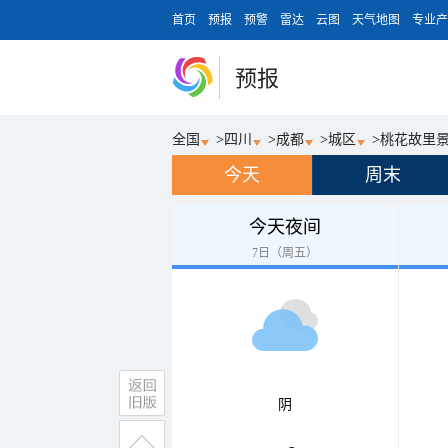
首页
预报
预警
雷达
云图
天气地图
专业产
预报
全国
>
四川
>
成都
>
城区
>
桃花故里
今天
周末
今天夜间
7日（周五）
阴