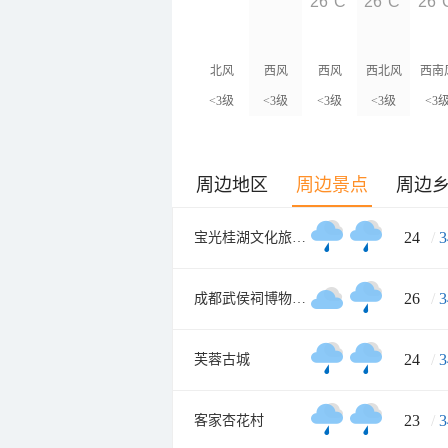
26°C
26°C
26°
北风
西风
西风
西北风
西南
<3级
<3级
<3级
<3级
<3
周边地区
周边景点
周边
24
/
3
宝光桂湖文化旅游区
26
/
3
成都武侯祠博物馆南门
24
/
3
芙蓉古城
23
/
3
客家杏花村