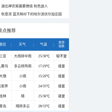
湖北神农架晨雾缭绕 秋色迷人
秋意浓 蓝天映衬下的哈尔滨伏尔加庄园
景点推荐
旅游
景区
天气
气温
指数
三亚
大雨转中雨
25/30℃
较不宜
九寨沟
多云转阵雨
17/29℃
适宜
大理
小雨
15/20℃
适宜
张家界
小雨
24/35℃
适宜
桂林
晴
25/36℃
适宜
青岛
晴转多云
28/33℃
适宜