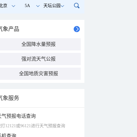
北京
5A
天坛公园
气象产品
全国降水量预报
强对流天气公报
全国地质灾害预报
气象服务
天气预报电话查询
打12121或96121进行天气预报查询
手机查询