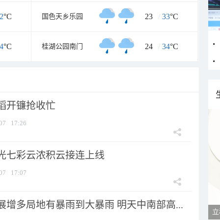
2
°C
23
/
33
°C
国色天乡乐园
4
°C
24
/
34
°C
桂湖公园南门
稻开镰抢收忙
07
17:26
光七彩云浓积云接连上线
07
17:07
增多局地有暴雨到大暴雨 明天中南部高...
立