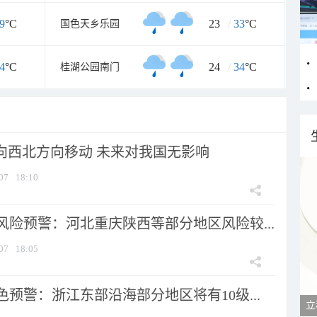
9
°C
23
/
33
°C
国色天乡乐园
4
°C
24
/
34
°C
桂湖公园南门
将向西北方向移动 未来对我国无影响
07
18:10
风险预警：河北重庆陕西等部分地区风险较...
07
18:05
预警：浙江东部沿海部分地区将有10级...
立