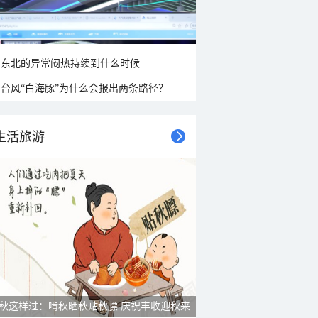
东北的异常闷热持续到什么时候
台风“白海豚”为什么会报出两条路径？
生活旅游
秋这样过：啃秋晒秋贴秋膘 庆祝丰收迎秋来