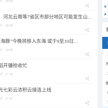
07
18:05
河北云南等7省区市部分地区可能发生山...
07
18:05
海豚”今晚将移入东海 或于9至10日...
07
18:05
稻开镰抢收忙
07
17:26
光七彩云浓积云接连上线
07
17:07