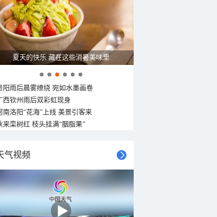
夏天的快乐 藏在这些消暑美味里
贵阳雨后晨雾缭绕 宛如水墨画卷
广西钦州雨后双彩虹现身
河南洛阳“花海”上线 美景引客来
秋来栾树红 枝头挂满“胭脂果”
天气视频