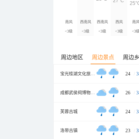
27°C
25°
南风
西南风
西南风
西风
南
<3级
<3级
<3级
<3级
<3
周边地区
周边景点
周边
24
/
3
宝光桂湖文化旅游区
26
/
3
成都武侯祠博物馆南门
24
/
3
芙蓉古城
23
/
3
洛带古镇