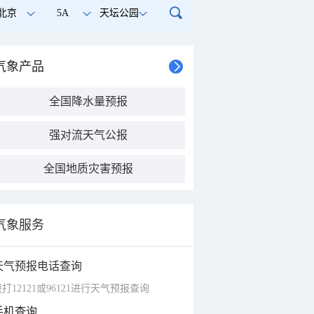
北京
5A
天坛公园
气象产品
全国降水量预报
强对流天气公报
全国地质灾害预报
气象服务
天气预报电话查询
打12121或96121进行天气预报查询
手机查询