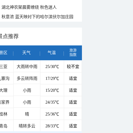
湖北神农架晨雾缭绕 秋色迷人
秋意浓 蓝天映衬下的哈尔滨伏尔加庄园
景点推荐
旅游
景区
天气
气温
指数
三亚
大雨转中雨
25/30℃
较不宜
九寨沟
多云转阵雨
17/29℃
适宜
大理
小雨
15/20℃
适宜
张家界
小雨
24/35℃
适宜
桂林
晴
25/36℃
适宜
青岛
晴转多云
28/33℃
适宜