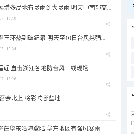
增多局地有暴雨到大暴雨 明天中南部高...
07
16:10
玉环热到破纪录 明天至10日台风携强...
07
15:34
”逼近 直击浙江各地防台风一线现场
07
15:26
会北上 将影响哪些地...
拨
”将在华东沿海登陆 华东地区有强风暴雨