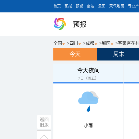
首页
预报
预警
雷达
云图
天气地图
专业产
预报
全国
>
四川
>
成都
>
城区
>
客家杏花
今天
周末
今天夜间
7日（周五）
小雨