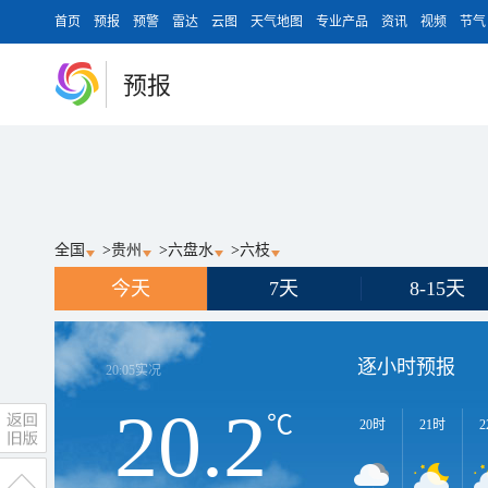
首页
预报
预警
雷达
云图
天气地图
专业产品
资讯
视频
节气
预报
全国
>
贵州
>
六盘水
>
六枝
今天
7天
8-15天
逐小时预报
20:05
实况
20.2
℃
20时
21时
2