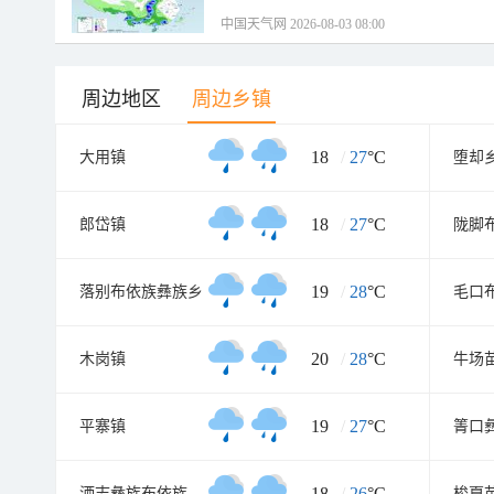
中国天气网 2026-08-03 08:00
周边地区
周边乡镇
18
/
27
°C
大用镇
堕却
18
/
27
°C
郎岱镇
陇脚
19
/
28
°C
落别布依族彝族乡
毛口
20
/
28
°C
木岗镇
牛场
19
/
27
°C
平寨镇
18
/
26
°C
洒志彝族布依族苗族乡