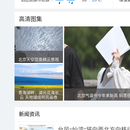
高清图集
北京天空现鱼鳞云景观
青海湖畔：湖光花海长
北京气温创今年来新高 焖蒸
云 天地铺成明亮画卷
新闻资讯
台风“灿鸿”将向西北方向移