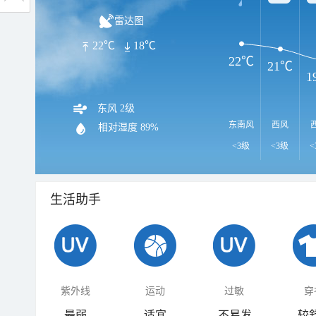
雷达图
22℃
18℃
22℃
21℃
1
东风 2级
东南风
西风
相对湿度
89%
<3级
<3级
<
生活助手
紫外线
运动
过敏
穿
最弱
适宜
不易发
较