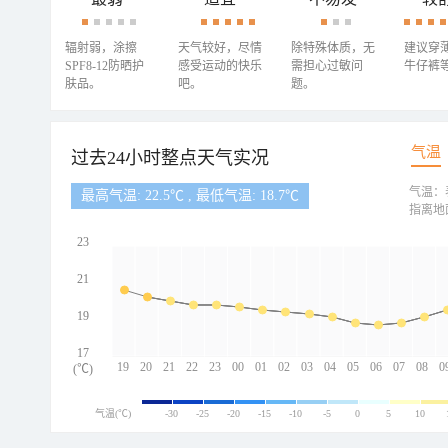
辐射弱，涂擦
天气较好，尽情
除特殊体质，无
建议穿
SPF8-12防晒护
感受运动的快乐
需担心过敏问
牛仔裤
肤品。
吧。
题。
气温
过去24小时整点天气实况
气温：
最高气温: 22.5℃ , 最低气温: 18.7℃
指离地
23
21
19
17
19
20
21
22
23
00
01
02
03
04
05
06
07
08
0
(℃)
气温(℃)
-30
-25
-20
-15
-10
-5
0
5
10