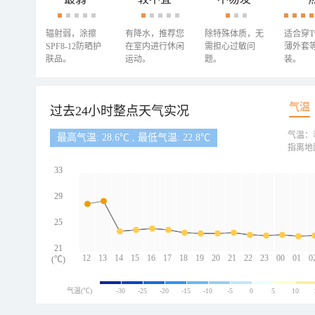
辐射弱，涂擦
有降水，推荐您
除特殊体质，无
适合穿
SPF8-12防晒护
在室内进行休闲
需担心过敏问
薄外套
肤品。
运动。
题。
装。
气温
过去24小时整点天气实况
气温：
最高气温: 28.6℃ , 最低气温: 22.8℃
指离地
33
29
25
21
12
13
14
15
16
17
18
19
20
21
22
23
00
01
0
(℃)
气温(℃)
-30
-25
-20
-15
-10
-5
0
5
10