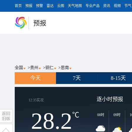
首页
预报
预警
雷达
云图
天气地图
专业产品
资讯
视频
节气
预报
全国
>
贵州
>
铜仁
>
思南
今天
7天
8-15天
逐小时预报
12:35
实况
28.2
℃
08时
09时
1