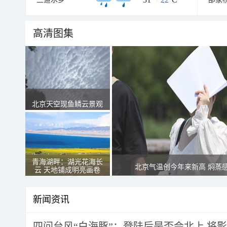
高清图集
北京天空现鱼鳞云景观
青海湖畔：湖光花海长
北京气温创今年来新高 焖蒸
云 天地铺成明亮画卷
新闻资讯
四问台风“白海豚”：登陆后是否会北上 将影响