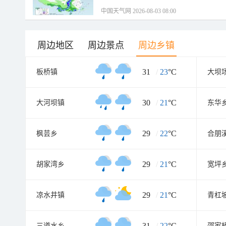
中国天气网 2026-08-03 08:00
周边地区
周边景点
周边乡镇
31
/
23
°C
板桥镇
大坝
30
/
21
°C
大河坝镇
东华
29
/
22
°C
枫芸乡
合朋
29
/
21
°C
胡家湾乡
宽坪
29
/
21
°C
凉水井镇
青杠
31
/
22
°C
三道水乡
邵家