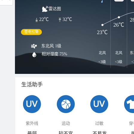
雷达图
2
22℃
32℃
26℃
23℃
雷电预警
东北风 1级
北风
北风
东
相对湿度
75%
<3级
<3级
<
生活助手
紫外线
运动
过敏
穿
最弱
较不宜
不易发