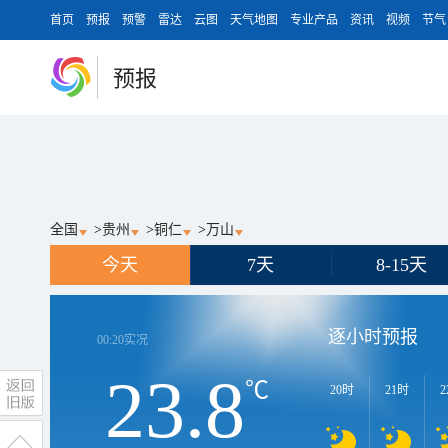
首页
预报
预警
雷达
云图
天气地图
专业产品
资讯
视频
节气
预报
全国
>
贵州
>
铜仁
>
万山
今天
7天
8-15天
逐小时预报
00:20
实况
23.8
℃
20时
21时
2