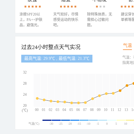
涂擦SPF20以
天气较好，尽情
除特殊体质，无
建议穿
上，PA++护肤
感受运动的快乐
需担心过敏问
单裤等
品，避强光。
吧。
题。
气温
过去24小时整点天气实况
气温：
最高气温: 29.9℃ , 最低气温: 21.3℃
指离地
32
28
24
20
00
01
02
03
04
05
06
07
08
09
10
11
12
13
1
(℃)
气温(℃)
-30
-25
-20
-15
-10
-5
0
5
10