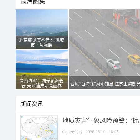
高清图集
北京能见度不佳 远眺城
市一片朦胧
青海湖畔：湖光花海长
台风“白海豚”风雨铺展 江苏上海部
云 天地铺成明亮画卷
新闻资讯
地质灾害气象风险预警：浙江
中国天气网
2026-08-10
18:05