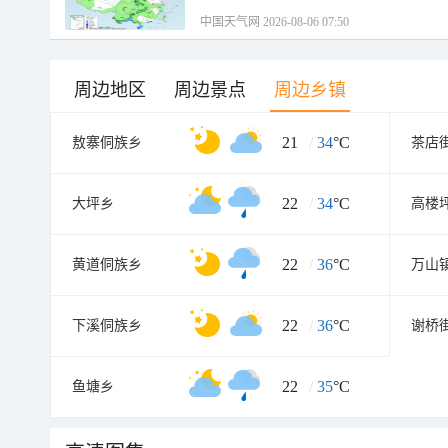
中国天气网 2026-08-06 07:50
周边地区
周边景点
周边乡镇
21
/
34
°C
敖寨侗族乡
茶店
22
/
34
°C
大坪乡
高楼
22
/
36
°C
黄道侗族乡
万山
22
/
36
°C
下溪侗族乡
谢桥
22
/
35
°C
鱼塘乡