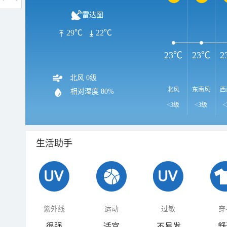
雷达图
29℃
22℃
23℃
23℃
2
北风 0级
北风
东南风
西
相对湿度
80%
<3级
<3级
<
生活助手
紫外线
运动
过敏
穿
很强
适宜
不易发
舒