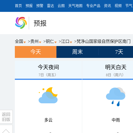
首页
预报
预警
雷达
云图
天气地图
专业产品
资讯
视频
节气
预报
全国
>
贵州
>
铜仁
>
江口
>
梵净山国家级自然保护区南门
今天
周末
7天
今天夜间
明天白天
7日（周五）
8日（周六）
多云
中雨