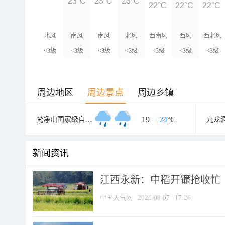
23°C
23°C
23°C
22°C
22°C
22°C
北风
南风
南风
北风
西南风
西风
西北风
<3级
<3级
<3级
<3级
<3级
<3级
<3级
周边地区
周边景点
周边乡镇
19
/
24
°C
梵净山国家级自然保护区
九龙
新闻资讯
江西永新：中稻开镰抢收忙
中国天气网
2026-08-07
17:26