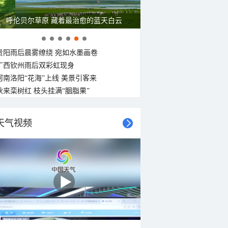
呼伦贝尔草原 藏着最治愈的蓝天白云
贵阳雨后晨雾缭绕 宛如水墨画卷
广西钦州雨后双彩虹现身
河南洛阳“花海”上线 美景引客来
秋来栾树红 枝头挂满“胭脂果”
天气视频