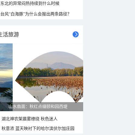
东北的异常闷热持续到什么时候
台风“白海豚”为什么会报出两条路径？
生活旅游
山水扇面：秋红点缀颐和园西堤
湖北神农架晨雾缭绕 秋色迷人
秋意浓 蓝天映衬下的哈尔滨伏尔加庄园