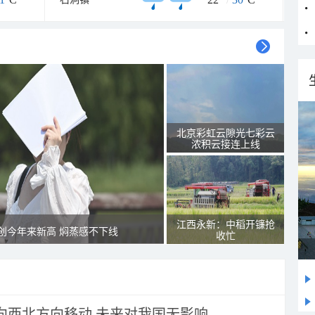
北京彩虹云隙光七彩云
浓积云接连上线
江西永新：中稻开镰抢
创今年来新高 焖蒸感不下线
收忙
将向西北方向移动 未来对我国无影响