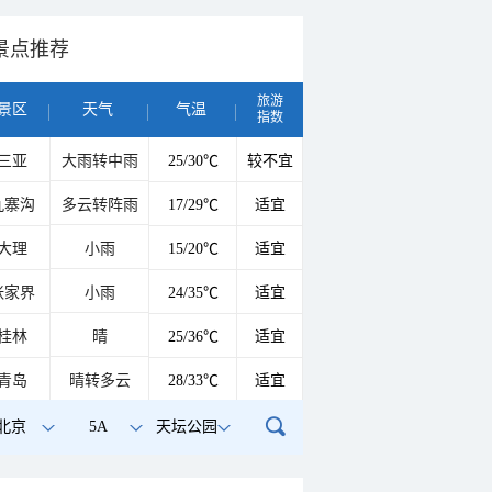
景点推荐
旅游
景区
天气
气温
指数
三亚
大雨转中雨
25/30℃
较不宜
九寨沟
多云转阵雨
17/29℃
适宜
大理
小雨
15/20℃
适宜
张家界
小雨
24/35℃
适宜
桂林
晴
25/36℃
适宜
青岛
晴转多云
28/33℃
适宜
北京
5A
天坛公园