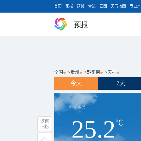
首页
预报
预警
雷达
云图
天气地图
专业产
预报
全国
>
贵州
>
黔东南
>
天柱
今天
7天
00:40
实况
25.2
℃