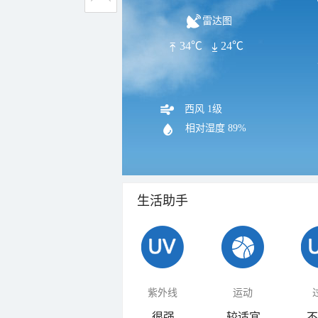
雷达图
34℃
24℃
西风 1级
相对湿度
89%
生活助手
紫外线
运动
很强
较适宜
不