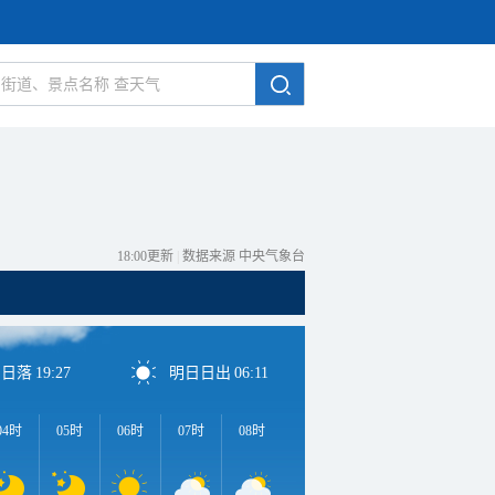
18:00更新
|
数据来源 中央气象台
日日落
19:27
明日日出
06:11
04时
05时
06时
07时
08时
09时
10时
11时
1