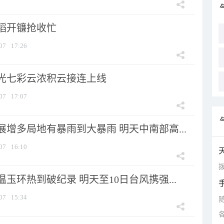
稻开镰抢收忙
07
17:26
光七彩云浓积云接连上线
07
17:07
增多局地有暴雨到大暴雨 明天中南部高...
07
16:10
拨
玉环热到破纪录 明天至10日台风携强...
07
15:34