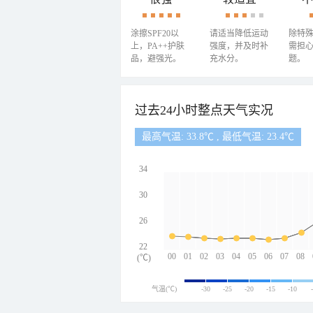
涂擦SPF20以
请适当降低运动
除特
上，PA++护肤
强度，并及时补
需担
品，避强光。
充水分。
题。
过去24小时整点天气实况
最高气温: 33.8℃ , 最低气温: 23.4℃
34
30
26
22
00
01
02
03
04
05
06
07
08
(℃)
气温(℃)
-30
-25
-20
-15
-10