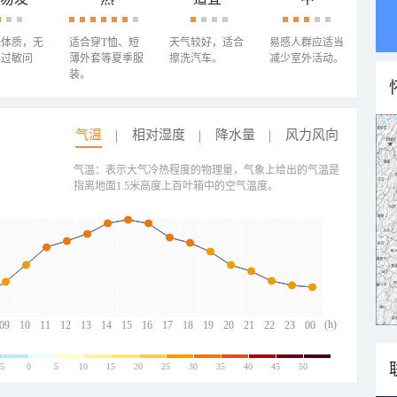
殊体质，无
适合穿T恤、短
天气较好，适合
易感人群应适当
心过敏问
薄外套等夏季服
擦洗汽车。
减少室外活动。
装。
气温
相对湿度
降水量
风力风向
气温：表示大气冷热程度的物理量，气象上给出的气温是
指离地面1.5米高度上百叶箱中的空气温度。
(h)
09
10
11
12
13
14
15
16
17
18
19
20
21
22
23
00
-5
0
5
10
15
20
25
30
35
40
45
50