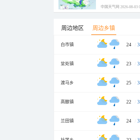
中国天气网 2026-08-03 0
周边地区
周边乡镇
24
/
3
白市镇
23
/
3
坌处镇
25
/
3
渡马乡
22
/
3
高酿镇
24
/
3
兰田镇
22
/
3
社学乡