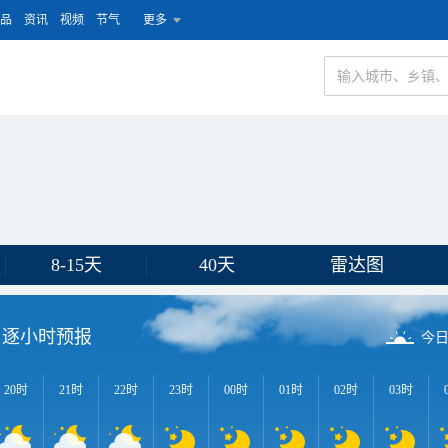
品
资讯
视频
节气
更多
8-15天
40天
雷达图
逐小时预报
今
20时
21时
22时
23时
00时
01时
02时
03时