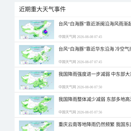
近期重大天气事件
台风“白海豚”靠近浙闽沿海风雨渐
中国天气网 2026-08-08 07:45
台风“白海豚”靠近华东沿海 冷空
中国天气网 2026-08-07 07:45
我国降雨强度进一步减弱 中东部大
中国天气网 2026-08-06 07:50
我国降雨整体减少减弱 东部多地高
中国天气网 2026-08-05 07:56
重庆云南等地降雨仍然频繁 我国东