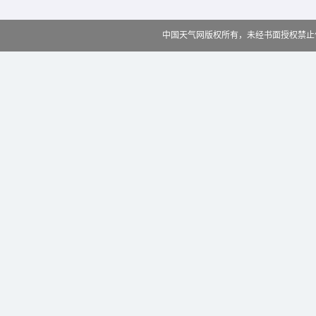
中国天气网版权所有，未经书面授权禁止使用 