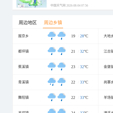
中国天气网 2026-08-04 07:56
周边地区
周边乡镇
19
/
28
°C
报京乡
大地
21
/
32
°C
都坪镇
江古
23
/
32
°C
蕉溪镇
金堡
22
/
33
°C
青溪镇
尚寨
22
/
33
°C
舞阳镇
羊场
24
/
32
°C
羊坪镇
涌溪