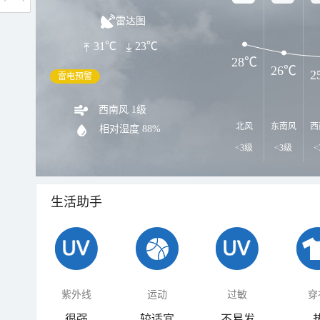
雷达图
31℃
23℃
28℃
26℃
2
雷电预警
西南风 1级
北风
东南风
西
相对湿度
88%
<3级
<3级
<
生活助手
紫外线
运动
过敏
穿
很强
较适宜
不易发