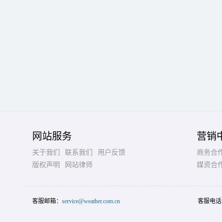
网站服务
营销
关于我们
联系我们
用户反馈
商务合
版权声明
网站律师
媒资合
客服邮箱：
service@weather.com.cn
客服电话