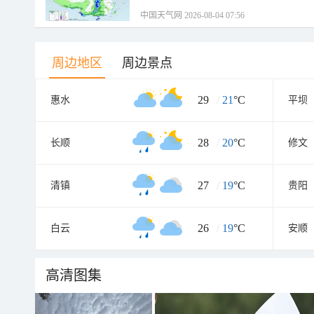
中国天气网 2026-08-04 07:56
周边地区
周边景点
29
/
21
°C
惠水
平坝
28
/
20
°C
长顺
修文
27
/
19
°C
清镇
贵阳
26
/
19
°C
白云
安顺
高清图集