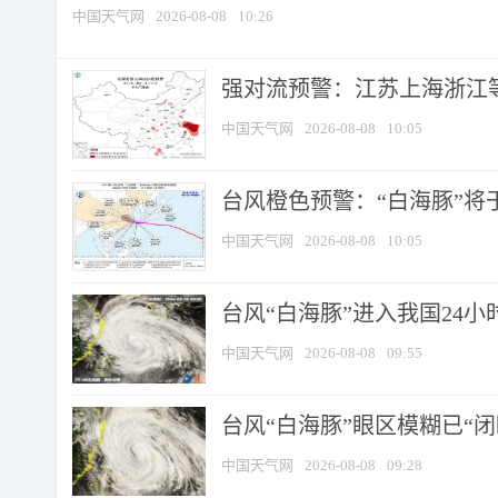
中国天气网
2026-08-08
10:26
强对流预警：江苏上海浙江等地
中国天气网
2026-08-08
10:05
台风橙色预警：“白海豚”将于
中国天气网
2026-08-08
10:05
台风“白海豚”进入我国24小时
中国天气网
2026-08-08
09:55
台风“白海豚”眼区模糊已“闭
中国天气网
2026-08-08
09:28