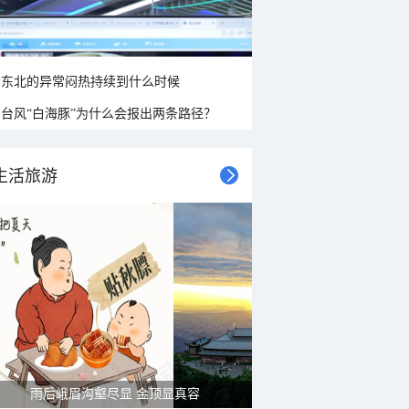
东北的异常闷热持续到什么时候
台风“白海豚”为什么会报出两条路径？
生活旅游
雨后峨眉沟壑尽显 金顶显真容