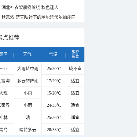
湖北神农架晨雾缭绕 秋色迷人
秋意浓 蓝天映衬下的哈尔滨伏尔加庄园
景点推荐
旅游
景区
天气
气温
指数
三亚
大雨转中雨
25/30℃
较不宜
九寨沟
多云转阵雨
17/29℃
适宜
大理
小雨
15/20℃
适宜
张家界
小雨
24/35℃
适宜
桂林
晴
25/36℃
适宜
青岛
晴转多云
28/33℃
适宜