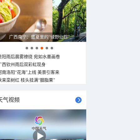
广西南宁：盛夏里的“绿野仙踪”
贵阳雨后晨雾缭绕 宛如水墨画卷
广西钦州雨后双彩虹现身
河南洛阳“花海”上线 美景引客来
秋来栾树红 枝头挂满“胭脂果”
天气视频