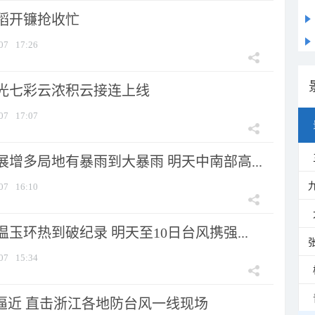
稻开镰抢收忙
07
17:26
光七彩云浓积云接连上线
07
17:07
增多局地有暴雨到大暴雨 明天中南部高...
07
16:10
玉环热到破纪录 明天至10日台风携强...
07
15:34
”逼近 直击浙江各地防台风一线现场