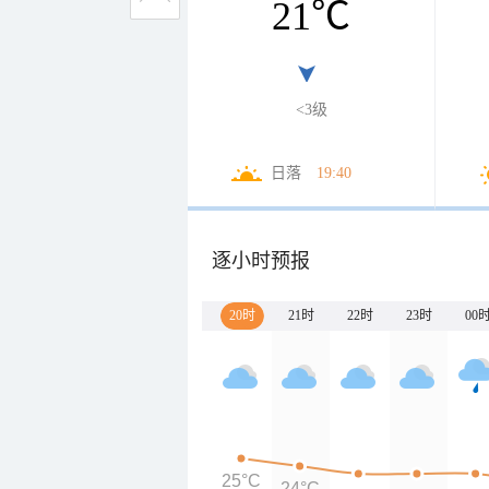
21
℃
<3级
日落
19:40
逐小时预报
20时
21时
22时
23时
00
25°C
24°C