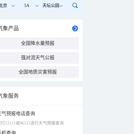
北京
5A
天坛公园
气象产品
全国降水量预报
强对流天气公报
全国地质灾害预报
气象服务
天气预报电话查询
打12121或96121进行天气预报查询
手机查询