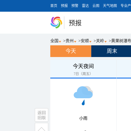
首页
预报
预警
雷达
云图
天气地图
专业产
预报
全国
>
贵州
>
安顺
>
关岭
>
黄果树瀑
今天
周末
今天夜间
7日（周五）
小雨