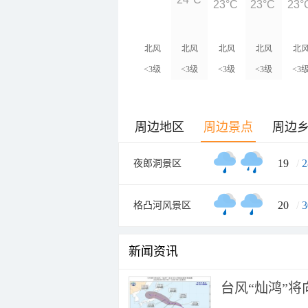
23°C
23°C
23°
北风
北风
北风
北风
北
<3级
<3级
<3级
<3级
<3
周边地区
周边景点
周边
19
/
2
夜郎洞景区
20
/
3
格凸河风景区
新闻资讯
台风“灿鸿”