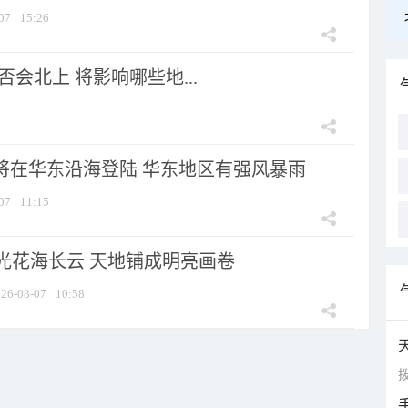
07
15:26
会北上 将影响哪些地...
”将在华东沿海登陆 华东地区有强风暴雨
07
11:15
光花海长云 天地铺成明亮画卷
26-08-07
10:58
拨