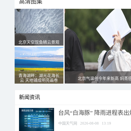
高清图集
北京天空现鱼鳞云景观
青海湖畔：湖光花海长
北京气温创今年来新高 焖蒸
云 天地铺成明亮画卷
新闻资讯
台风“白海豚” 降雨进程表出炉
中国天气网
2026-08-08
13:19