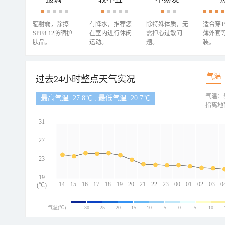
辐射弱，涂擦
有降水，推荐您
除特殊体质，无
适合穿
SPF8-12防晒护
在室内进行休闲
需担心过敏问
薄外套
肤品。
运动。
题。
装。
气温
过去24小时整点天气实况
气温：
最高气温: 27.8℃ , 最低气温: 20.7℃
指离地
31
27
23
19
14
15
16
17
18
19
20
21
22
23
00
01
02
03
0
(℃)
气温(℃)
-30
-25
-20
-15
-10
-5
0
5
10