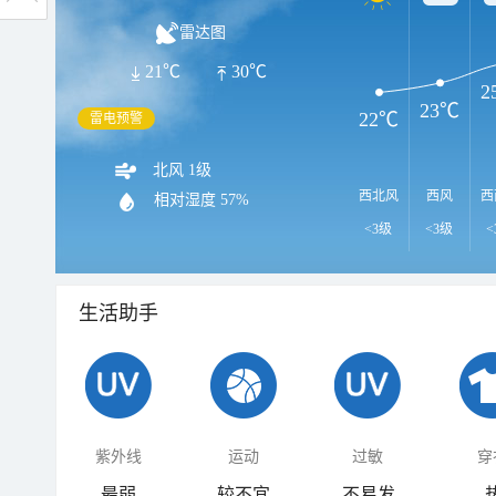
雷达图
21℃
30℃
2
23℃
22℃
雷电预警
北风 1级
西北风
西风
西
相对湿度
57%
<3级
<3级
<
生活助手
紫外线
运动
过敏
穿
最弱
较不宜
不易发