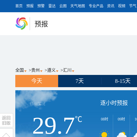
首页
预报
预警
雷达
云图
天气地图
专业产品
资讯
视频
节气
预报
全国
>
贵州
>
遵义
>
汇川
今天
7天
8-15天
逐小时预报
15:00
实况
29.7
℃
08时
09时
1