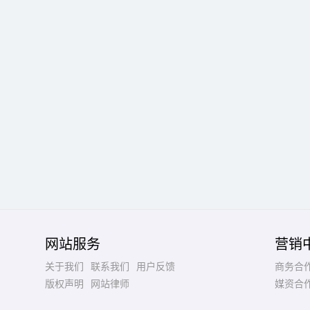
网站服务
营销
关于我们
联系我们
用户反馈
商务合
版权声明
网站律师
媒资合