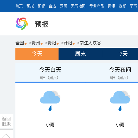
首页
预报
预警
雷达
云图
天气地图
专业产品
资讯
视频
节气
预报
全国
>
贵州
>
贵阳
>
开阳
>
南江大峡谷
今天
周末
7天
今天白天
今天夜间
8日（周六）
8日（周六）
小雨
小雨