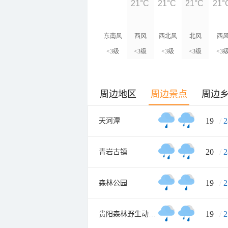
21°C
21°C
21°C
21°
东南风
西风
西北风
北风
西
<3级
<3级
<3级
<3级
<3
周边地区
周边景点
周边
19
/
2
天河潭
20
/
2
青岩古镇
19
/
2
森林公园
19
/
2
贵阳森林野生动物园