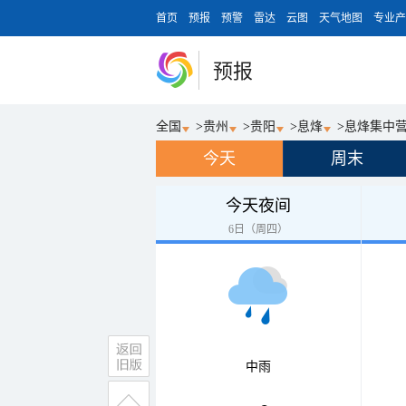
首页
预报
预警
雷达
云图
天气地图
专业产
预报
全国
>
贵州
>
贵阳
>
息烽
>
息烽集中
今天
周末
今天夜间
6日（周四）
中雨