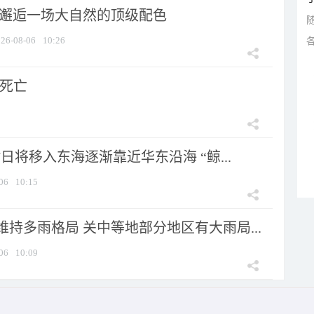
 邂逅一场大自然的顶级配色
26-08-06
10:26
人死亡
7日将移入东海逐渐靠近华东沿海 “鲸...
06
10:15
持多雨格局 关中等地部分地区有大雨局...
06
10:09