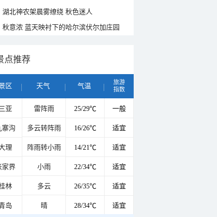
湖北神农架晨雾缭绕 秋色迷人
秋意浓 蓝天映衬下的哈尔滨伏尔加庄园
景点推荐
旅游
景区
天气
气温
指数
三亚
雷阵雨
25/29℃
一般
九寨沟
多云转阵雨
16/26℃
适宜
大理
阵雨转小雨
14/21℃
适宜
张家界
小雨
22/34℃
适宜
桂林
多云
26/35℃
适宜
青岛
晴
28/34℃
适宜