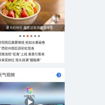
夏天的快乐 藏在这些消暑美味里
贵阳雨后晨雾缭绕 宛如水墨画卷
广西钦州雨后双彩虹现身
河南洛阳“花海”上线 美景引客来
秋来栾树红 枝头挂满“胭脂果”
天气视频