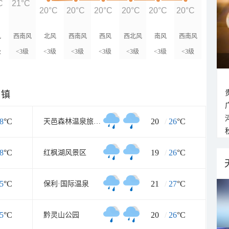
C
21°C
20°C
20°C
20°C
20°C
20°C
20°C
风
西南风
北风
西南风
西风
西北风
南风
西南风
级
<3级
<3级
<3级
<3级
<3级
<3级
<3级
乡镇
8
°C
20
/
26
°C
天邑森林温泉旅游渡假中心
8
°C
19
/
26
°C
红枫湖风景区
5
°C
21
/
27
°C
保利·国际温泉
5
°C
20
/
26
°C
黔灵山公园