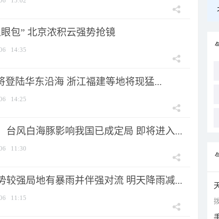
06
15:02
显眼包” 北京浓积云强势抢镜
06
14:35
将登陆华东沿海 浙江福建等地将现猛...
06
14:25
台风白海豚影响我国已成定局 即将进入...
06
11:30
较强局地有暴雨并伴强对流 明天降雨减...
06
11:15
拨