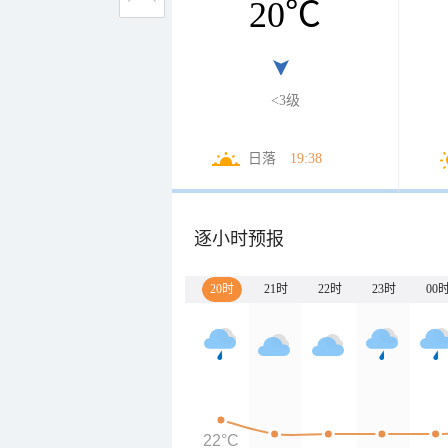
20
℃
<3级
日落
19:38
逐小时预报
20时
21时
22时
23时
00
22°C