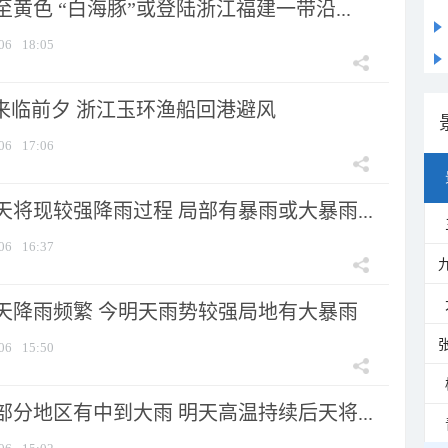
黄色 “白海豚”或登陆浙江福建一带沿...
06
18:05
”来临前夕 浙江玉环渔船回港避风
06
17:06
将现较强降雨过程 局部有暴雨或大暴雨...
06
16:37
天降雨频繁 今明天雨势较强局地有大暴雨
06
15:50
分地区有中到大雨 明天高温持续后天将...