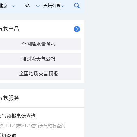
北京
5A
天坛公园
气象产品
全国降水量预报
强对流天气公报
全国地质灾害预报
气象服务
天气预报电话查询
打12121或96121进行天气预报查询
手机查询