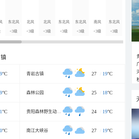
风
东北风
北风
北风
东北风
东北风
南风
东北风
东北风
级
<3级
<3级
<3级
<3级
<3级
<3级
<3级
<3级
乡镇
9
°C
27
/
19
°C
青岩古镇
9
°C
25
/
18
°C
森林公园
1
°C
24
/
19
°C
贵阳森林野生动物园
0
°C
27
/
19
°C
南江大峡谷