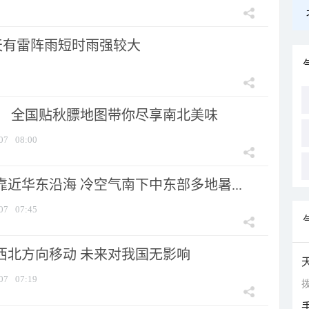
天有雷阵雨短时雨强较大
节！ 全国贴秋膘地图带你尽享南北美味
07
08:00
靠近华东沿海 冷空气南下中东部多地暑...
07
07:45
向西北方向移动 未来对我国无影响
07
07:19
拨