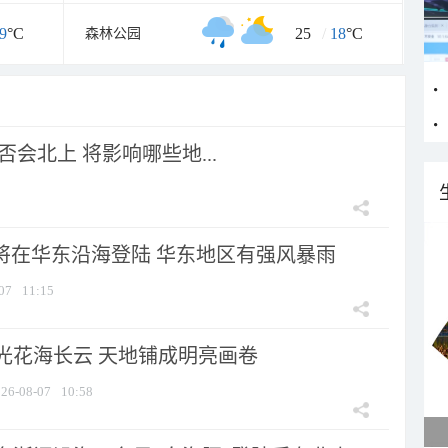
9
°C
25
/
18
°C
森林公园
会北上 将影响哪些地...
”将在华东沿海登陆 华东地区有强风暴雨
07
11:15
光花海长云 天地铺成明亮画卷
26-08-07
10:58