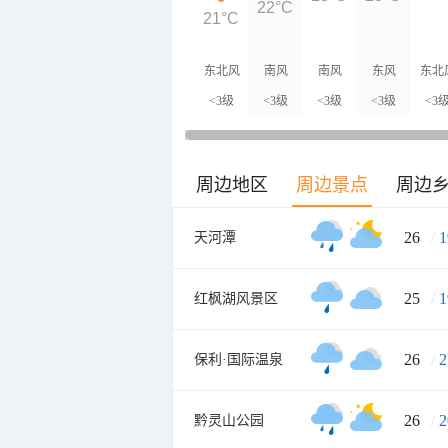
22°C
21°C
东北风
南风
南风
东风
东北
<3级
<3级
<3级
<3级
<3
周边地区
周边景点
周边
26
/
1
天河潭
25
/
1
红枫湖风景区
26
/
2
保利·国际温泉
26
/
2
黔灵山公园