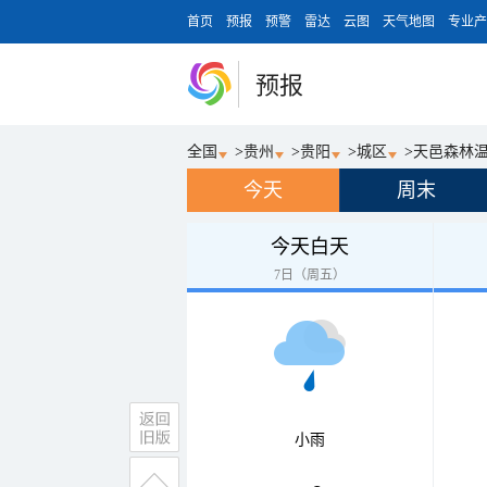
首页
预报
预警
雷达
云图
天气地图
专业产
预报
全国
>
贵州
>
贵阳
>
城区
>
天邑森林
今天
周末
今天白天
7日（周五）
小雨