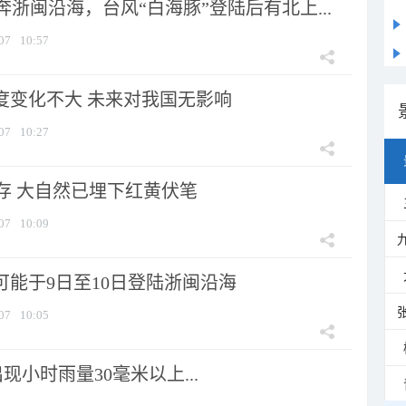
浙闽沿海，台风“白海豚”登陆后有北上...
07
10:57
强度变化不大 未来对我国无影响
07
10:27
存 大自然已埋下红黄伏笔
07
10:09
可能于9日至10日登陆浙闽沿海
07
10:05
小时雨量30毫米以上...