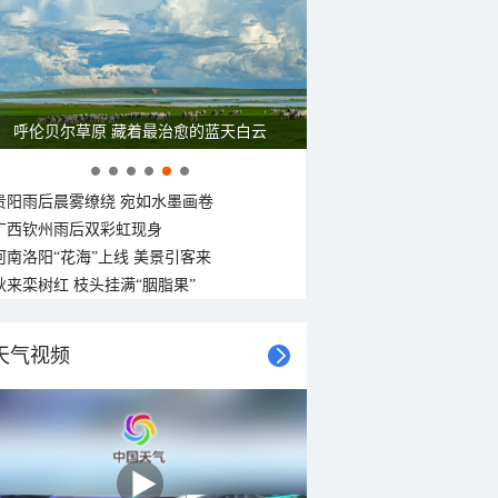
22°C
22°C
22°C
21°C
21°C
21°C
21°C
东北风
北风
北风
北风
北风
北风
北风
北风
<3级
<3级
<3级
<3级
<3级
<3级
<3级
<3级
一组图感受水中消暑快乐瞬间
贵阳雨后晨雾缭绕 宛如水墨画卷
广西钦州雨后双彩虹现身
河南洛阳“花海”上线 美景引客来
秋来栾树红 枝头挂满“胭脂果”
天气视频