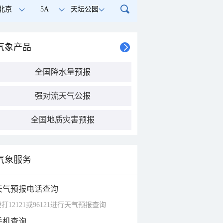
北京
5A
天坛公园
气象产品
全国降水量预报
强对流天气公报
全国地质灾害预报
气象服务
天气预报电话查询
打12121或96121进行天气预报查询
手机查询