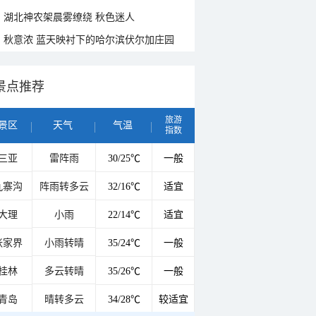
湖北神农架晨雾缭绕 秋色迷人
秋意浓 蓝天映衬下的哈尔滨伏尔加庄园
景点推荐
旅游
景区
天气
气温
指数
三亚
雷阵雨
30/25℃
一般
九寨沟
阵雨转多云
32/16℃
适宜
大理
小雨
22/14℃
适宜
张家界
小雨转晴
35/24℃
一般
桂林
多云转晴
35/26℃
一般
青岛
晴转多云
34/28℃
较适宜