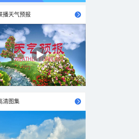
联播天气预报
21时
22时
23时
00时
01时
02时
03时
04时
高清图集
23°C