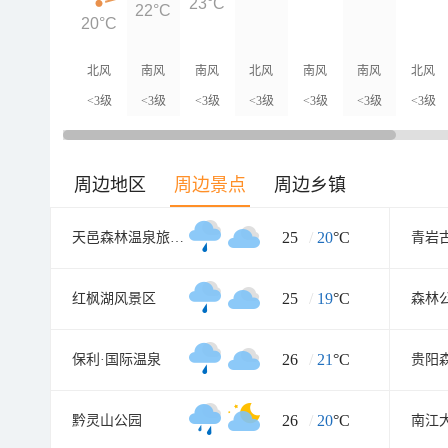
23°C
22°C
20°C
北风
南风
南风
北风
南风
南风
北风
<3级
<3级
<3级
<3级
<3级
<3级
<3级
周边地区
周边景点
周边乡镇
25
/
20
°C
天邑森林温泉旅游渡假中心
青岩
25
/
19
°C
红枫湖风景区
森林
26
/
21
°C
保利·国际温泉
26
/
20
°C
黔灵山公园
南江