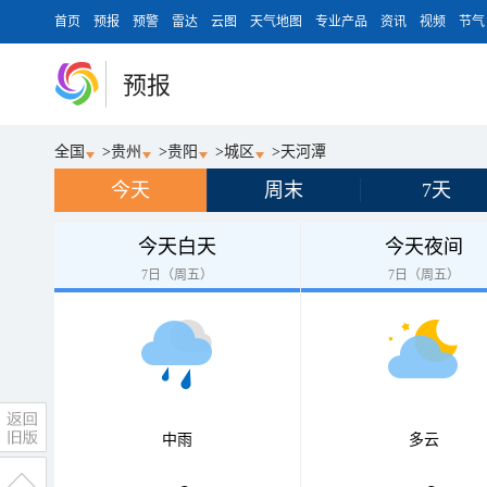
首页
预报
预警
雷达
云图
天气地图
专业产品
资讯
视频
节气
预报
全国
>
贵州
>
贵阳
>
城区
>
天河潭
今天
周末
7天
今天白天
今天夜间
7日（周五）
7日（周五）
中雨
多云