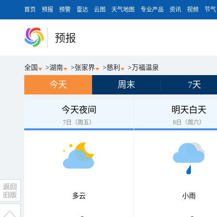
首页
预报
预警
雷达
云图
天气地图
专业产品
资讯
视频
节气
预报
全国
>
湖南
>
张家界
>
慈利
>
万福温泉
今天
周末
7天
今天夜间
明天白天
7日（周五）
8日（周六）
多云
小雨