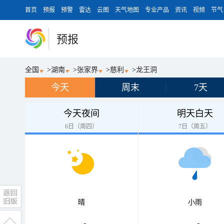
首页
预报
预警
雷达
云图
天气地图
专业产品
资讯
视频
节气
预报
全国
>
湖南
>
张家界
>
慈利
>
龙王洞
今天
周末
7天
今天夜间
明天白天
6日（周四）
7日（周五）
晴
小雨