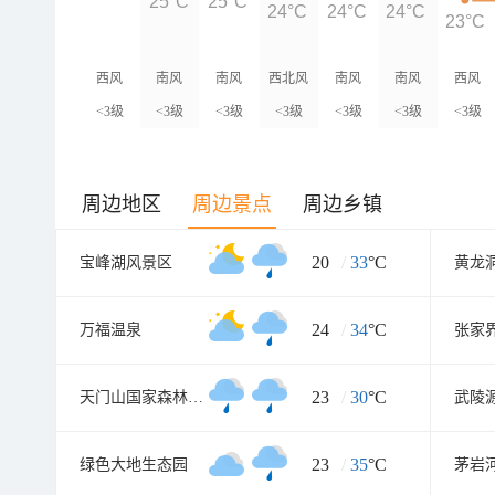
25°C
25°C
24°C
24°C
24°C
23°C
西风
南风
南风
西北风
南风
南风
西风
<3级
<3级
<3级
<3级
<3级
<3级
<3级
周边地区
周边景点
周边乡镇
20
/
33
°C
宝峰湖风景区
黄龙
24
/
34
°C
万福温泉
张家
23
/
30
°C
天门山国家森林公园
武陵
23
/
35
°C
绿色大地生态园