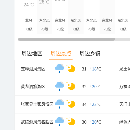
26°C
24°C
北风
东北风
东北风
东北风
东北风
东北风
东北风
<3级
<3级
<3级
<3级
<3级
<3级
<3级
周边地区
周边景点
周边乡镇
31
/
18
°C
宝峰湖风景区
龙王
32
/
20
°C
黄龙洞旅游区
万福
34
/
22
°C
张家界土家风情园
30
/
20
°C
武陵源风景名胜区
绿色