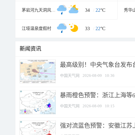
34
/
22
°C
茅岩河九天洞风景区
秀华
33
/
22
°C
江垭温泉度假村
新闻资讯
最高级别！中央气象台发布台风
中国天气网
2026-08-09
10:36
暴雨橙色预警：浙江上海等6省
中国天气网
2026-08-09
10:15
强对流蓝色预警：安徽江苏上海