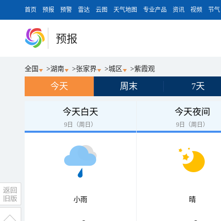
首页
预报
预警
雷达
云图
天气地图
专业产品
资讯
视频
节气
预报
全国
>
湖南
>
张家界
>
城区
>
紫霞观
今天
周末
7天
今天白天
今天夜间
9日（周日）
9日（周日）
小雨
晴