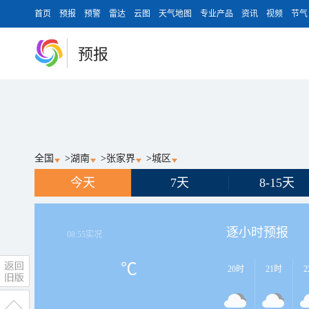
首页
预报
预警
雷达
云图
天气地图
专业产品
资讯
视频
节气
预报
全国
>
湖南
>
张家界
>
城区
今天
7天
8-15天
逐小时预报
08:55
实况
℃
20时
21时
2