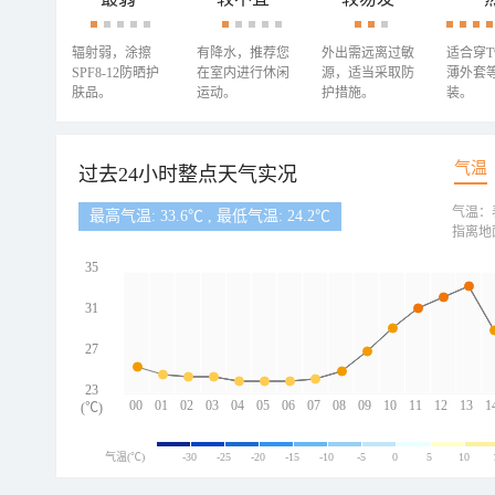
辐射弱，涂擦
有降水，推荐您
外出需远离过敏
适合穿
SPF8-12防晒护
在室内进行休闲
源，适当采取防
薄外套
肤品。
运动。
护措施。
装。
气温
过去24小时整点天气实况
气温：
最高气温: 33.6℃ , 最低气温: 24.2℃
指离地
35
31
27
23
00
01
02
03
04
05
06
07
08
09
10
11
12
13
1
(℃)
气温(℃)
-30
-25
-20
-15
-10
-5
0
5
10