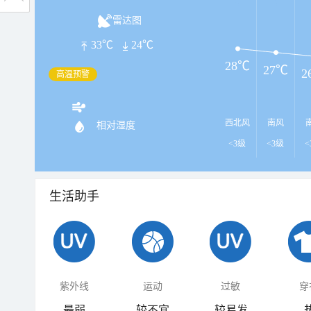
雷达图
33℃
24℃
28℃
27℃
2
高温预警
西北风
南风
相对湿度
<3级
<3级
<
生活助手
紫外线
运动
过敏
穿
最弱
较不宜
较易发