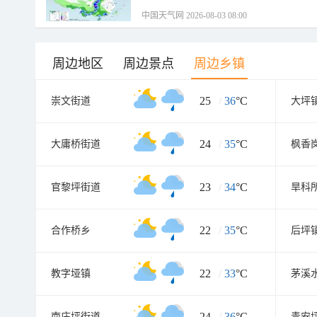
中国天气网 2026-08-03 08:00
周边地区
周边景点
周边乡镇
25
/
36
°C
崇文街道
大坪
24
/
35
°C
大庸桥街道
枫香
23
/
34
°C
官黎坪街道
旱科
22
/
35
°C
合作桥乡
后坪
22
/
33
°C
教字垭镇
茅溪
24
/
36
°C
南庄坪街道
青安