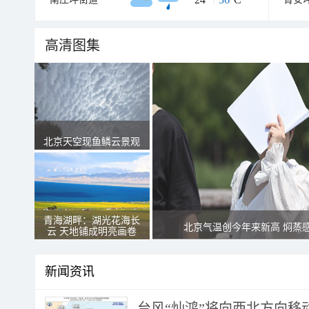
高清图集
北京天空现鱼鳞云景观
青海湖畔：湖光花海长
北京气温创今年来新高 焖蒸
云 天地铺成明亮画卷
新闻资讯
台风“灿鸿”将向西北方向移