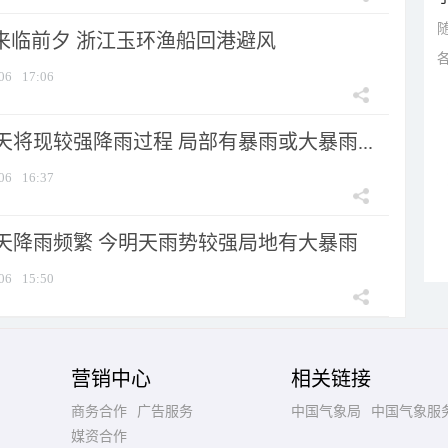
”来临前夕 浙江玉环渔船回港避风
06
17:06
将现较强降雨过程 局部有暴雨或大暴雨...
06
16:37
天降雨频繁 今明天雨势较强局地有大暴雨
06
15:50
营销中心
相关链接
商务合作
广告服务
中国气象局
中国气象服
媒资合作