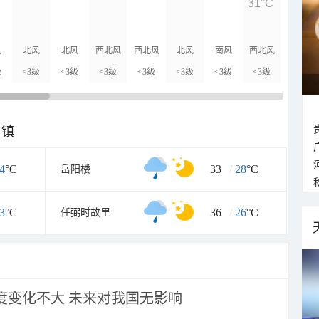
31°C
29°C
风
北风
北风
西北风
西北风
北风
南风
西北风
北风
级
<3级
<3级
<3级
<3级
<3级
<3级
<3级
<3级
乡镇
4
°C
33
/
28
°C
岳阳楼
3
°C
36
/
26
°C
任弼时故里
强度变化不大 未来对我国无影响