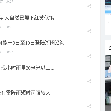
07
10:27
存 大自然已埋下红黄伏笔
07
10:09
可能于9日至10日登陆浙闽沿海
07
10:05
小时雨量30毫米以上...
天有雷阵雨短时雨强较大