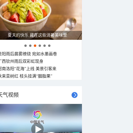
29°C
28°C
28°C
27°C
27°C
27°C
26°C
26°C
西风
西北风
北风
西北风
西北风
西北风
西风
西南风
<3级
<3级
<3级
<3级
<3级
<3级
<3级
<3级
夏天的快乐 藏在这些消暑美味里
贵阳雨后晨雾缭绕 宛如水墨画卷
广西钦州雨后双彩虹现身
河南洛阳“花海”上线 美景引客来
秋来栾树红 枝头挂满“胭脂果”
天气视频