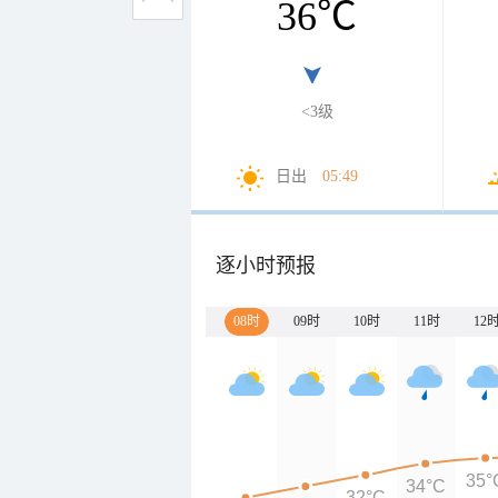
36
℃
<3级
日出
05:49
逐小时预报
08时
09时
10时
11时
12
35°
34°C
32°C