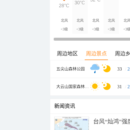
30°C
28°C
北风
北风
北风
北风
北
<3级
<3级
<3级
<3级
<3
周边地区
周边景点
周边
33
/
2
五尖山森林公园
31
/
2
大云山国家森林公园
新闻资讯
台风“灿鸿”