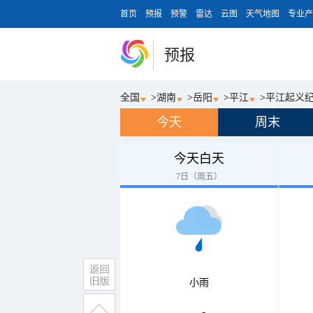
首页
预报
预警
雷达
云图
天气地图
专业产
预报
全国
>
湖南
>
岳阳
>
平江
>
平江起义
今天
周末
今天白天
7日（周五）
小雨