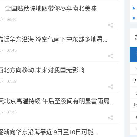
节！ 全国贴秋膘地图带你尽享南北美味
07
08:00
靠近华东沿海 冷空气南下中东部多地暑...
07
07:45
向西北方向移动 未来对我国无影响
07
07:19
北京高温持续 午后至夜间有明显雷雨局...
07
07:05
逐渐向华东沿海靠近 9日至10日可能...