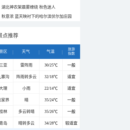
湖北神农架晨雾缭绕 秋色迷人
秋意浓 蓝天映衬下的哈尔滨伏尔加庄园
景点推荐
旅游
景区
天气
气温
指数
三亚
雷阵雨
30/25℃
一般
九寨沟
阵雨转多云
32/18℃
适宜
大理
小雨
22/14℃
适宜
张家界
晴
35/24℃
一般
桂林
多云转晴
35/26℃
一般
青岛
晴转多云
34/28℃
较适宜