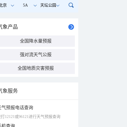
北京
5A
天坛公园
气象产品
全国降水量预报
强对流天气公报
全国地质灾害预报
气象服务
天气预报电话查询
打12121或96121进行天气预报查询
手机查询