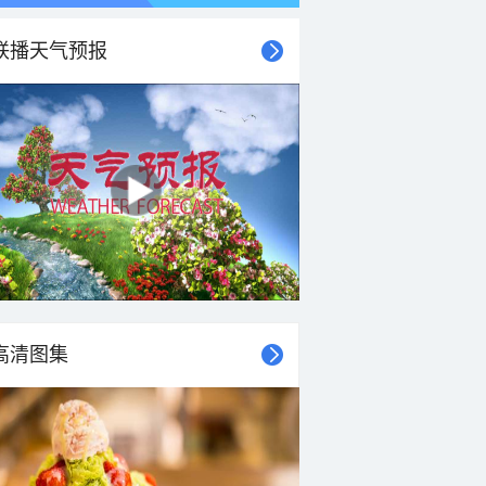
联播天气预报
21时
22时
23时
00时
01时
02时
03时
04时
高清图集