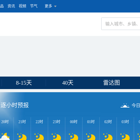
品
资讯
视频
节气
更多
8-15天
40天
雷达图
逐小时预报
今
20时
21时
22时
23时
00时
01时
02时
03时