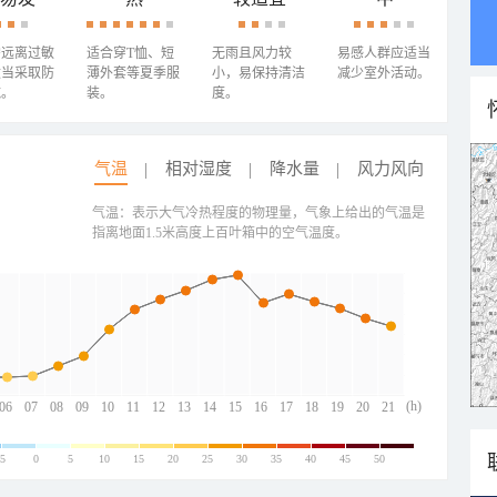
需远离过敏
适合穿T恤、短
无雨且风力较
易感人群应适当
适当采取防
薄外套等夏季服
小，易保持清洁
减少室外活动。
施。
装。
度。
气温
相对湿度
降水量
风力风向
气温：表示大气冷热程度的物理量，气象上给出的气温是
指离地面1.5米高度上百叶箱中的空气温度。
(h)
06
07
08
09
10
11
12
13
14
15
16
17
18
19
20
21
-5
0
5
10
15
20
25
30
35
40
45
50