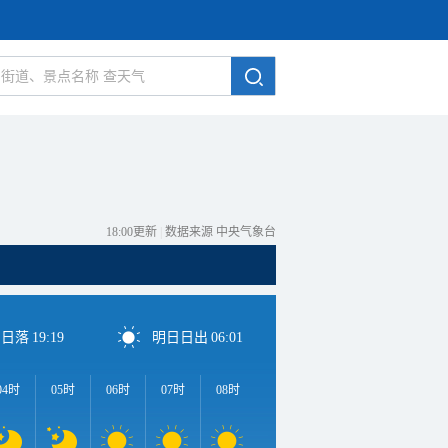
18:00更新
|
数据来源 中央气象台
日日落
19:19
明日日出
06:01
04时
05时
06时
07时
08时
09时
10时
11时
1