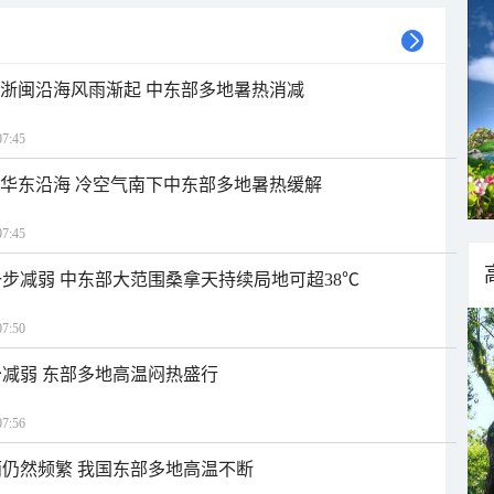
近浙闽沿海风雨渐起 中东部多地暑热消减
7:45
近华东沿海 冷空气南下中东部多地暑热缓解
7:45
步减弱 中东部大范围桑拿天持续局地可超38℃
7:50
减弱 东部多地高温闷热盛行
7:56
仍然频繁 我国东部多地高温不断