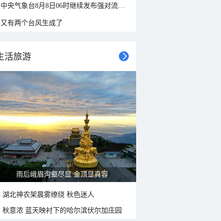
中央气象台8月8日06时继续发布强对流天气蓝色预警
又有两个台风生成了
生活旅游
雨后峨眉沟壑尽显 金顶显真容
湖北神农架晨雾缭绕 秋色迷人
秋意浓 蓝天映衬下的哈尔滨伏尔加庄园