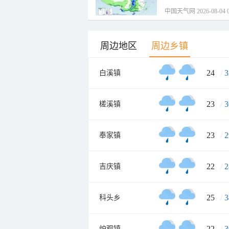
中国天气网 2026-08-04 0
周边地区
周边乡镇
24
/
3
白溪镇
23
/
3
槎溪镇
23
/
2
奉家镇
22
/
2
吉庆镇
25
/
3
科头乡
22
/
3
炉观镇