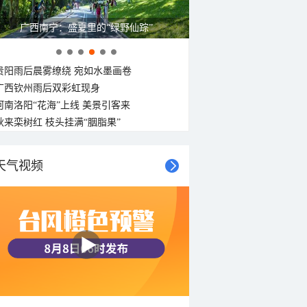
广西南宁：盛夏里的“绿野仙踪”
贵阳雨后晨雾缭绕 宛如水墨画卷
广西钦州雨后双彩虹现身
河南洛阳“花海”上线 美景引客来
秋来栾树红 枝头挂满“胭脂果”
天气视频