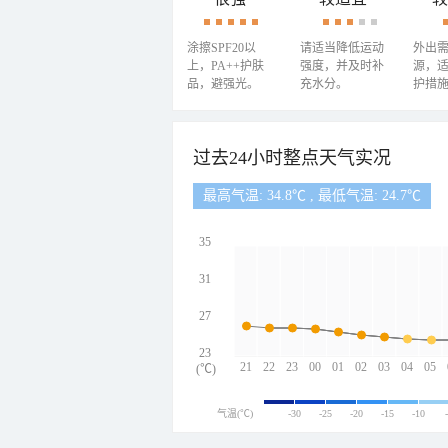
涂擦SPF20以
请适当降低运动
外出
上，PA++护肤
强度，并及时补
源，
品，避强光。
充水分。
护措
过去24小时整点天气实况
最高气温: 34.8℃ , 最低气温: 24.7℃
35
31
27
23
21
22
23
00
01
02
03
04
05
(℃)
气温(℃)
-30
-25
-20
-15
-10