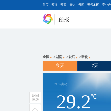
首页
预报
预警
雷达
云图
天气地图
专业产
预报
全国
>
湖南
>
娄底
>
新化
今天
7天
21:35
实况
29.2
℃