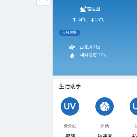
雷达图
34℃
25℃
大风预警
西北风 1级
相对湿度
77%
生活助手
紫外线
运动
很强
较适宜
较