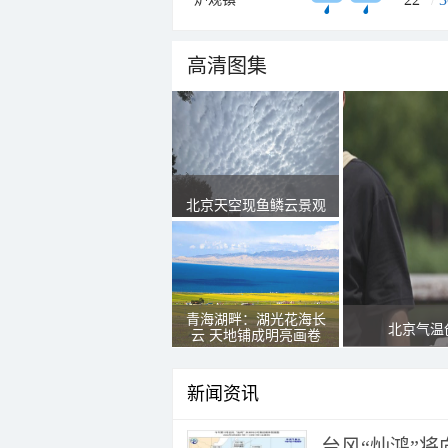
高清图集
北京天空现鱼鳞云景观
青海湖畔：湖光花海长
北京气温
云 天地铺成明亮画卷
新闻资讯
台风“灿鸿”