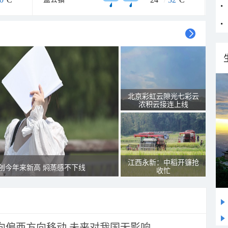
北京彩虹云隙光七彩云
浓积云接连上线
江西永新：中稻开镰抢
创今年来新高 焖蒸感不下线
收忙
将向偏西方向移动 未来对我国无影响