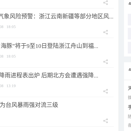
气象风险预警：浙江云南新疆等部分地区风...
08
18:05
海豚”将于9至10日登陆浙江舟山到福...
08
18:05
 降雨进程表出炉 后期北方会遭遇强降...
08
13:19
拨
为台风暴雨强对流三级