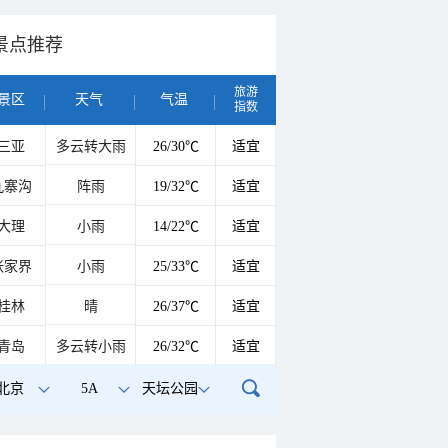
景点推荐
旅游
景区
天气
气温
指数
三亚
多云转大雨
26/30℃
适宜
九寨沟
阵雨
19/32℃
适宜
大理
小雨
14/22℃
适宜
张家界
小雨
25/33℃
适宜
桂林
晴
26/37℃
适宜
青岛
多云转小雨
26/32℃
适宜
北京
5A
天坛公园