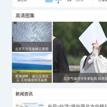
高清图集
北京天空现鱼鳞云景观
青海湖畔：湖光花海长
北京气温创今年来新高 焖蒸
云 天地铺成明亮画卷
新闻资讯
台风“灿鸿”将向西北方向移