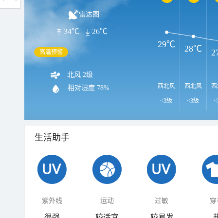
雷达图
34℃
26℃
29℃
28℃
2
高温预警
北风 2级
西北风
西北风
西
相对湿度
78%
<3级
<3级
<
生活助手
紫外线
运动
过敏
穿
很强
较适宜
较易发