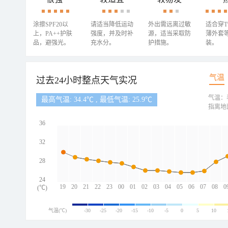
涂擦SPF20以
请适当降低运动
外出需远离过敏
适合穿
上，PA++护肤
强度，并及时补
源，适当采取防
薄外套
品，避强光。
充水分。
护措施。
装。
气温
过去24小时整点天气实况
气温：
最高气温: 34.4℃ , 最低气温: 25.9℃
指离地
36
32
28
24
19
20
21
22
23
00
01
02
03
04
05
06
07
08
0
(℃)
气温(℃)
-30
-25
-20
-15
-10
-5
0
5
10