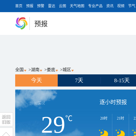
首页
预报
预警
雷达
云图
天气地图
专业产品
资讯
视频
节气
预报
全国
>
湖南
>
娄底
>
城区
今天
7天
8-15天
逐小时预报
20:00
实况
29
℃
20时
21时
2