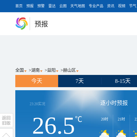
首页
预报
预警
雷达
云图
天气地图
专业产品
资讯
视频
节气
预报
全国
>
湖南
>
益阳
>
赫山区
今天
7天
8-15天
逐小时预报
23:20
实况
26.5
℃
20时
21时
2