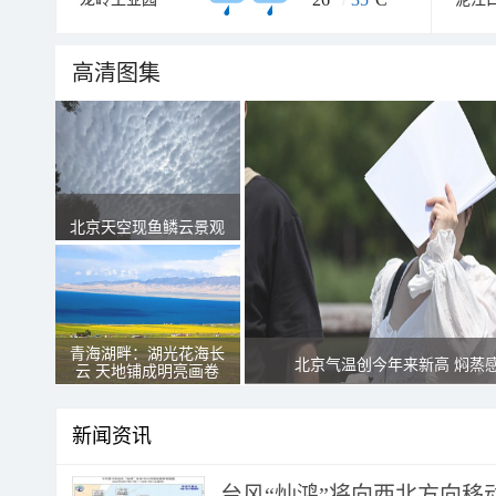
高清图集
北京天空现鱼鳞云景观
青海湖畔：湖光花海长
北京气温创今年来新高 焖蒸
云 天地铺成明亮画卷
新闻资讯
台风“灿鸿”将向西北方向移