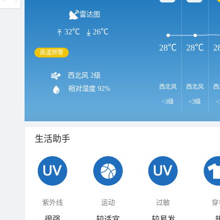
雷达图
32℃
26℃
28℃
28℃
2
高温预警
西北风 2级
西北风
西北风
西
相对湿度
92%
<3级
<3级
<
生活助手
紫外线
运动
过敏
穿
很强
较适宜
较易发