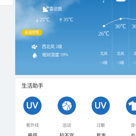
雷达图
25℃
35℃
30℃
3
高温预警
26℃
西北风 2级
北风
北风
相对湿度
59%
<3级
<3级
<
生活助手
紫外线
运动
过敏
穿
最弱
较不宜
易发
炎