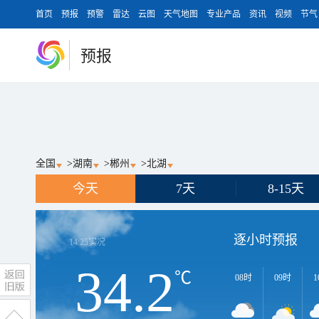
首页
预报
预警
雷达
云图
天气地图
专业产品
资讯
视频
节气
预报
全国
>
湖南
>
郴州
>
北湖
今天
7天
8-15天
逐小时预报
14:25
实况
34.2
℃
08时
09时
1