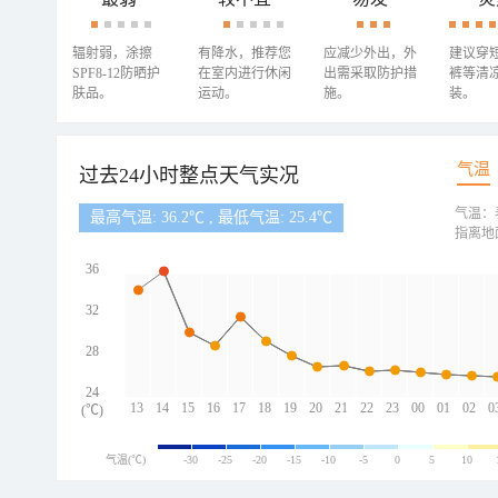
辐射弱，涂擦
有降水，推荐您
应减少外出，外
建议穿
SPF8-12防晒护
在室内进行休闲
出需采取防护措
裤等清
肤品。
运动。
施。
装。
气温
过去24小时整点天气实况
气温：
最高气温: 36.2℃ , 最低气温: 25.4℃
指离地
36
32
28
24
13
14
15
16
17
18
19
20
21
22
23
00
01
02
0
(℃)
气温(℃)
-30
-25
-20
-15
-10
-5
0
5
10