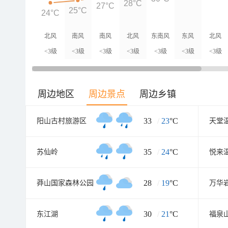
28°C
27°C
25°C
24°C
北风
南风
南风
北风
东南风
东风
北风
<3级
<3级
<3级
<3级
<3级
<3级
<3级
周边地区
周边景点
周边乡镇
33
/
23
°C
阳山古村旅游区
天堂
35
/
24
°C
苏仙岭
28
/
19
°C
莽山国家森林公园
万华
30
/
21
°C
东江湖
福泉