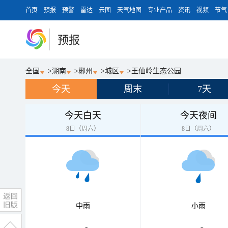
首页
预报
预警
雷达
云图
天气地图
专业产品
资讯
视频
节气
预报
全国
>
湖南
>
郴州
>
城区
>
王仙岭生态公园
今天
周末
7天
今天白天
今天夜间
8日（周六）
8日（周六）
中雨
小雨