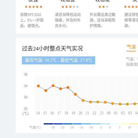
涂擦SPF20以
请适当降低运动
外出需远离过敏
建议穿
上，PA++护肤
强度，并及时补
源，适当采取防
裤等清
品，避强光。
充水分。
护措施。
装。
气温
过去24小时整点天气实况
气温：
最高气温: 34.5℃ , 最低气温: 27.8℃
指离地
38
34
30
26
14
15
16
17
18
19
20
21
22
23
00
01
02
03
0
(℃)
气温(℃)
-30
-25
-20
-15
-10
-5
0
5
10