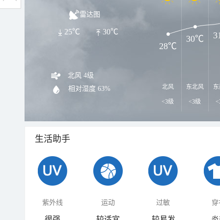
雷达图
25℃
30℃
3
30℃
28℃
北风 4级
北风
东北风
东
相对湿度
63%
<3级
<3级
<
生活助手
紫外线
运动
过敏
穿
很强
较适宜
较易发
炎