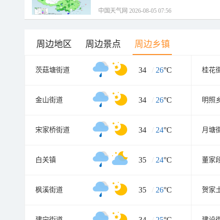
中国天气网 2026-08-05 07:56
周边地区
周边景点
周边乡镇
34
/
26
°C
茨菇塘街道
桂花
34
/
26
°C
金山街道
明照
34
/
24
°C
宋家桥街道
月塘
35
/
24
°C
白关镇
董家
35
/
26
°C
枫溪街道
贺家
34
/
25
°C
建宁街道
建设