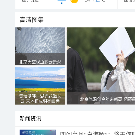
高清图集
北京天空现鱼鳞云景观
青海湖畔：湖光花海长
北京气温创今年来新高 焖蒸
云 天地铺成明亮画卷
新闻资讯
四问台风“白海豚”：将于何时