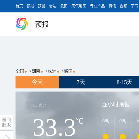
首页
预报
预警
雷达
云图
天气地图
专业产品
资讯
视频
节气
预报
全国
>
湖南
>
株洲
>
城区
今天
7天
8-15天
逐小时预报
14:25
实况
33.3
℃
08时
09时
1