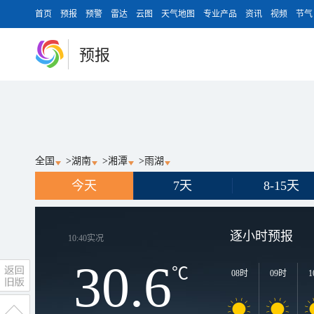
首页
预报
预警
雷达
云图
天气地图
专业产品
资讯
视频
节气
预报
全国
>
湖南
>
湘潭
>
雨湖
今天
7天
8-15天
逐小时预报
10:40
实况
30.6
℃
08时
09时
1