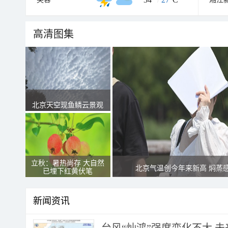
高清图集
北京天空现鱼鳞云景观
立秋：暑热尚存 大自然
北京气温创今年来新高 焖蒸
已埋下红黄伏笔
新闻资讯