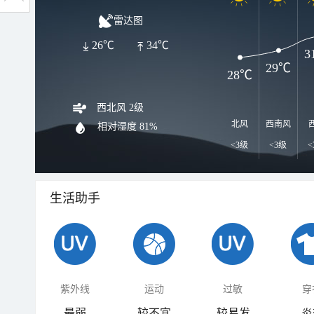
雷达图
26℃
34℃
3
29℃
28℃
西北风 2级
北风
西南风
相对湿度
81%
<3级
<3级
<
生活助手
紫外线
运动
过敏
穿
最弱
较不宜
较易发
炎