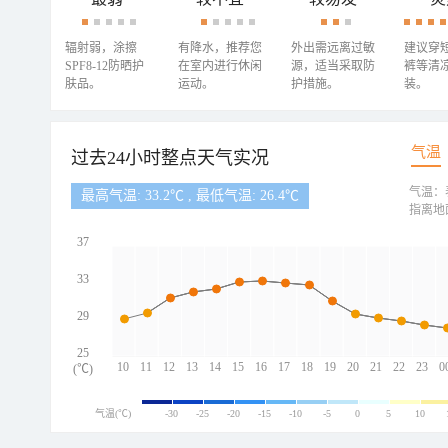
辐射弱，涂擦
有降水，推荐您
外出需远离过敏
建议穿
SPF8-12防晒护
在室内进行休闲
源，适当采取防
裤等清
肤品。
运动。
护措施。
装。
气温
过去24小时整点天气实况
气温：
最高气温: 33.2℃ , 最低气温: 26.4℃
指离地
37
33
29
25
10
11
12
13
14
15
16
17
18
19
20
21
22
23
0
(℃)
气温(℃)
-30
-25
-20
-15
-10
-5
0
5
10