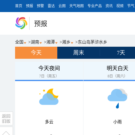
首页
预报
预警
雷达
云图
天气地图
专业产品
资讯
视频
节气
预报
全国
>
湖南
>
湘潭
>
湘乡
>
东山岛茅浒水乡
今天
周末
7天
今天夜间
明天白天
7日（周五）
8日（周六）
多云
小雨