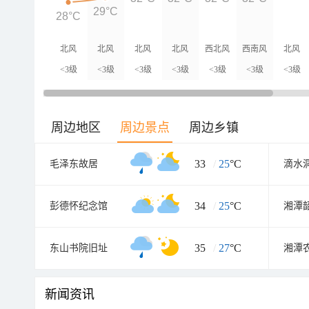
29°C
28°C
北风
北风
北风
北风
西北风
西南风
北风
<3级
<3级
<3级
<3级
<3级
<3级
<3级
周边地区
周边景点
周边乡镇
33
/
25
°C
毛泽东故居
滴水
34
/
25
°C
彭德怀纪念馆
湘潭
35
/
27
°C
东山书院旧址
湘潭
新闻资讯