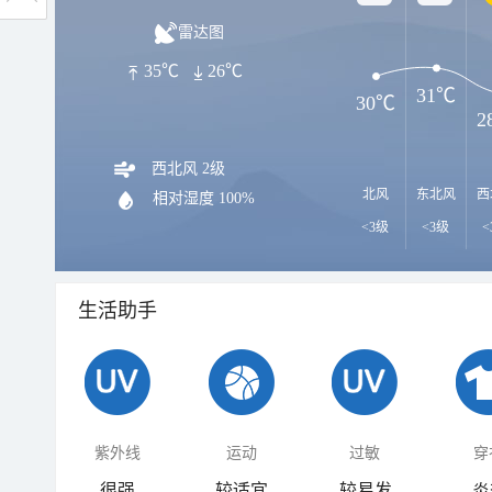
雷达图
35℃
26℃
31℃
30℃
2
西北风 2级
北风
东北风
西
相对湿度
100%
<3级
<3级
<
生活助手
紫外线
运动
过敏
穿
很强
较适宜
较易发
炎