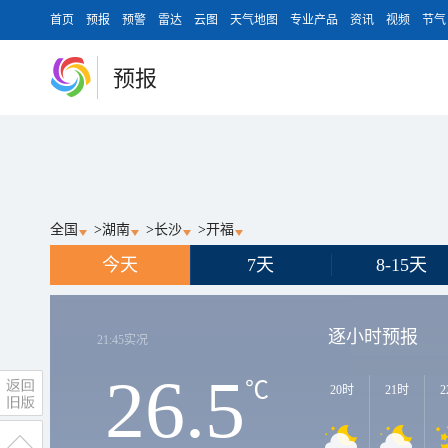
首页
预报
预警
雷达
云图
天气地图
专业产品
资讯
视频
节气
预报
全国
>
湖南
>
长沙
>
开福
今天
7天
8-15天
逐小时预报
21:45
实况
26.5
℃
20时
21时
2