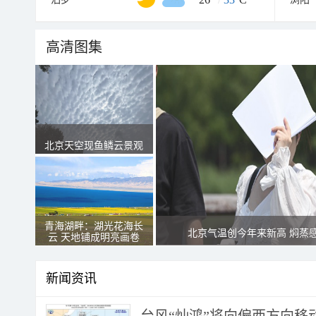
高清图集
北京天空现鱼鳞云景观
青海湖畔：湖光花海长
北京气温创今年来新高 焖蒸
云 天地铺成明亮画卷
新闻资讯