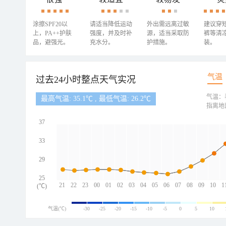
涂擦SPF20以
请适当降低运动
外出需远离过敏
建议穿
上，PA++护肤
强度，并及时补
源，适当采取防
裤等清
品，避强光。
充水分。
护措施。
装。
气温
过去24小时整点天气实况
气温：
最高气温: 35.1℃ , 最低气温: 26.2℃
指离地
37
33
29
25
21
22
23
00
01
02
03
04
05
06
07
08
09
10
1
(℃)
气温(℃)
-30
-25
-20
-15
-10
-5
0
5
10