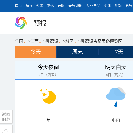
首页
预报
预警
雷达
云图
天气地图
专业产品
资讯
视频
节气
预报
全国
>
江西
>
景德镇
>
城区
>
景德镇古窑民俗博览区
今天
周末
7天
今天夜间
明天白天
7日（周五）
8日（周六）
晴
小雨