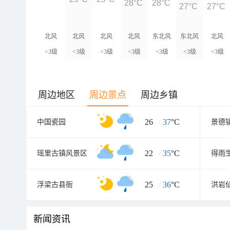
28°C
28°C
27°C
27°C
北风
北风
北风
北风
东北风
东北风
北风
<3级
<3级
<3级
<3级
<3级
<3级
<3级
周边地区
周边景点
周边乡镇
26
/
37
°C
中国瓷园
景德
22
/
35
°C
瑶里古镇风景区
得雨
25
/
36
°C
浮梁古县衙
洪岩
新闻资讯