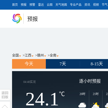
首页
预报
预警
雷达
云图
天气地图
专业产品
资讯
视频
节气
预报
全国
>
江西
>
赣州
>
全南
今天
7天
8-15天
逐小时预报
04:40
实况
24.1
℃
20时
21时
2