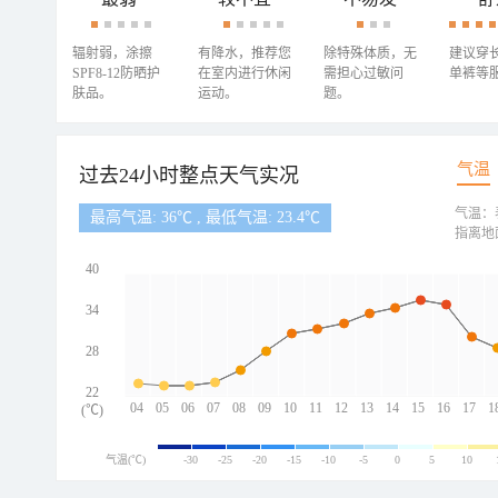
辐射弱，涂擦
有降水，推荐您
除特殊体质，无
建议穿
SPF8-12防晒护
在室内进行休闲
需担心过敏问
单裤等
肤品。
运动。
题。
气温
过去24小时整点天气实况
气温：
最高气温: 36℃ , 最低气温: 23.4℃
指离地
40
34
28
22
04
05
06
07
08
09
10
11
12
13
14
15
16
17
1
(℃)
气温(℃)
-30
-25
-20
-15
-10
-5
0
5
10