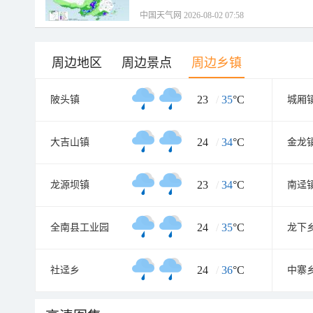
中国天气网 2026-08-02 07:58
周边地区
周边景点
周边乡镇
23
/
35
°C
陂头镇
城厢
24
/
34
°C
大吉山镇
金龙
23
/
34
°C
龙源坝镇
南迳
24
/
35
°C
全南县工业园
龙下
24
/
36
°C
社迳乡
中寨