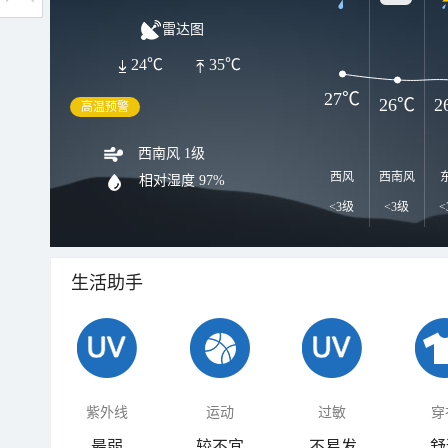
雷达图
24℃
35℃
27℃
26℃
2
高温预警
西南风 1级
西风
西南风
相对湿度
97%
<3级
<3级
<
生活助手
紫外线
运动
过敏
穿
最弱
较不宜
不易发
舒