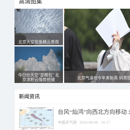
高清图集
北京天空现鱼鳞云景观
今日份天空“显眼包” 北
北京气温创今年来新高 焖蒸
京浓积云强势抢镜
新闻资讯
台风“灿鸿”向西北方向移动
中国天气网
2026-08-06
18:17