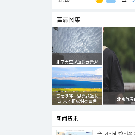
高清图集
北京天空现鱼鳞云景观
青海湖畔：湖光花海长
北京气温
云 天地铺成明亮画卷
新闻资讯
台风“灿鸿”