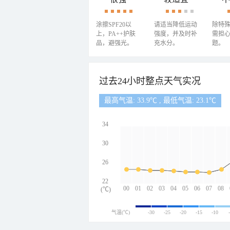
涂擦SPF20以
请适当降低运动
除特
上，PA++护肤
强度，并及时补
需担
品，避强光。
充水分。
题。
过去24小时整点天气实况
最高气温: 33.9℃ , 最低气温: 23.1℃
34
30
26
22
00
01
02
03
04
05
06
07
08
(℃)
气温(℃)
-30
-25
-20
-15
-10