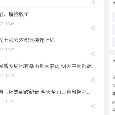
稻开镰抢收忙
07
17:26
光七彩云浓积云接连上线
07
17:07
增多局地有暴雨到大暴雨 明天中南部高...
07
16:10
拨
玉环热到破纪录 明天至10日台风携强...
07
15:34