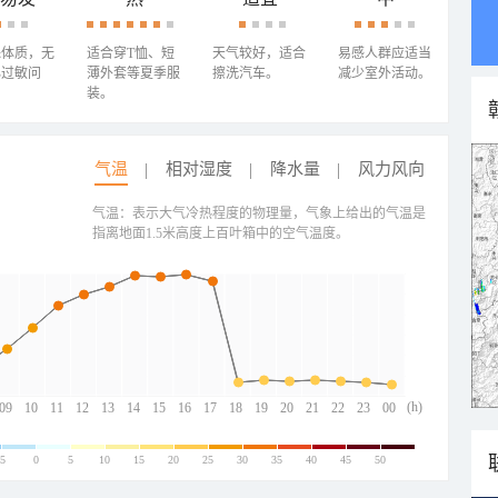
殊体质，无
适合穿T恤、短
天气较好，适合
易感人群应适当
心过敏问
薄外套等夏季服
擦洗汽车。
减少室外活动。
装。
气温
相对湿度
降水量
风力风向
气温：表示大气冷热程度的物理量，气象上给出的气温是
指离地面1.5米高度上百叶箱中的空气温度。
(h)
09
10
11
12
13
14
15
16
17
18
19
20
21
22
23
00
-5
0
5
10
15
20
25
30
35
40
45
50