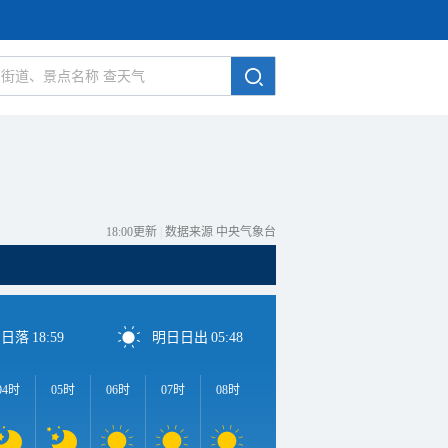
18:00更新
|
数据来源 中央气象台
日日落
18:59
明日日出
05:48
04时
05时
06时
07时
08时
09时
10时
11时
1