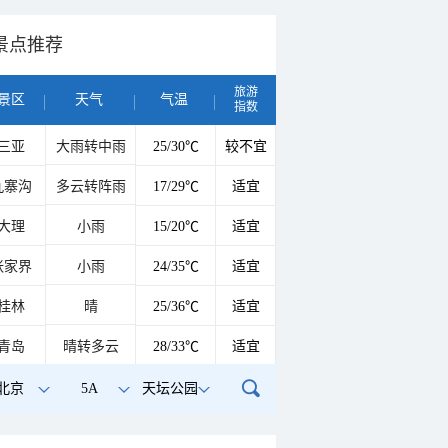
景点推荐
旅游
景区
天气
气温
指数
三亚
大雨转中雨
25/30℃
较不宜
九寨沟
多云转阵雨
17/29℃
适宜
大理
小雨
15/20℃
适宜
张家界
小雨
24/35℃
适宜
桂林
晴
25/36℃
适宜
青岛
晴转多云
28/33℃
适宜
北京
5A
天坛公园