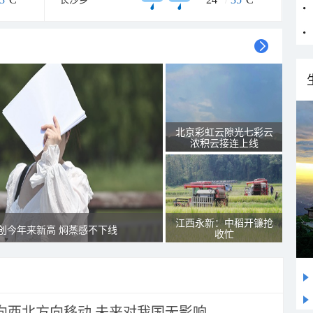
北京彩虹云隙光七彩云
浓积云接连上线
江西永新：中稻开镰抢
创今年来新高 焖蒸感不下线
收忙
将向西北方向移动 未来对我国无影响