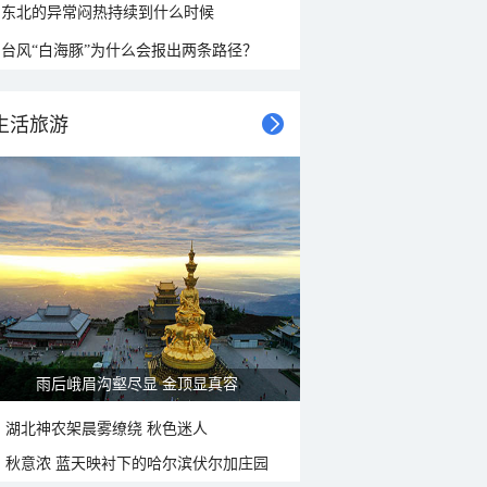
东北的异常闷热持续到什么时候
台风“白海豚”为什么会报出两条路径？
生活旅游
雨后峨眉沟壑尽显 金顶显真容
湖北神农架晨雾缭绕 秋色迷人
秋意浓 蓝天映衬下的哈尔滨伏尔加庄园