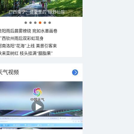
广西南宁：盛夏里的“绿野仙踪”
贵阳雨后晨雾缭绕 宛如水墨画卷
广西钦州雨后双彩虹现身
河南洛阳“花海”上线 美景引客来
秋来栾树红 枝头挂满“胭脂果”
天气视频