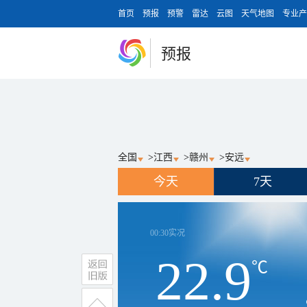
首页
预报
预警
雷达
云图
天气地图
专业产
预报
全国
>
江西
>
赣州
>
安远
今天
7天
00:30
实况
22.9
℃