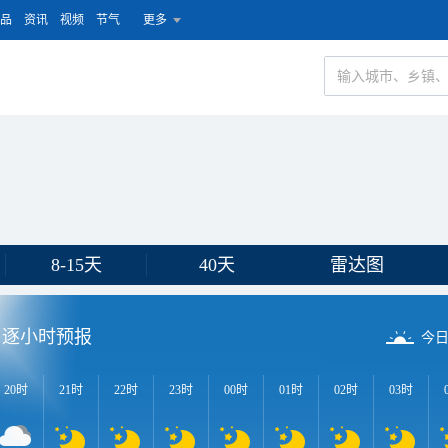
品
资讯
视频
节气
更多
8-15天
40天
雷达图
逐小时预报
今
20时
21时
22时
23时
00时
01时
02时
03时