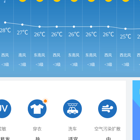
28℃
27℃
26℃
26℃
26℃
26℃
26℃
25℃
西风
南风
东南风
西风
东南风
东南风
西风
西北风
<3级
<3级
<3级
<3级
<3级
<3级
<3级
<3级
过敏
穿衣
洗车
空气污染扩散
易发
热
适宜
中