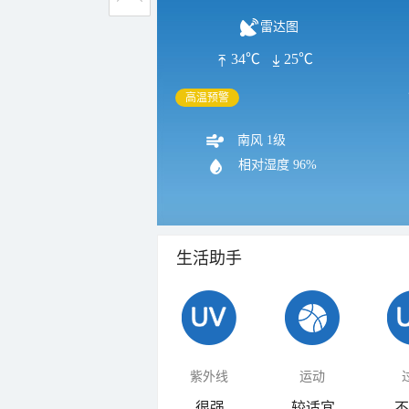
雷达图
34℃
25℃
高温预警
南风 1级
相对湿度
96%
生活助手
紫外线
运动
很强
较适宜
不