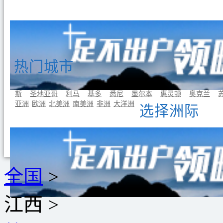
热门城市
曼谷
东京
首尔
吉隆坡
新加坡
巴黎
罗马
伦敦
雅典
斯
圣地亚哥
利马
基多
悉尼
墨尔本
惠灵顿
奥克兰
亚洲
欧洲
北美洲
南美洲
非洲
大洋洲
选择洲际
全国
>
江西
>