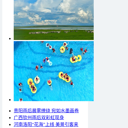
贵阳雨后晨雾缭绕 宛如水墨画卷
广西钦州雨后双彩虹现身
河南洛阳“花海”上线 美景引客来