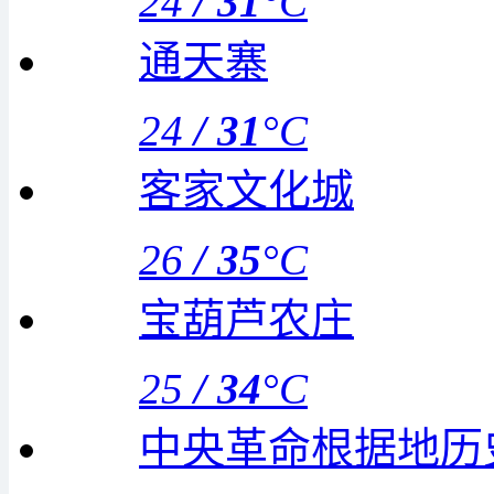
24
/
31
°C
通天寨
24
/
31
°C
客家文化城
26
/
35
°C
宝葫芦农庄
25
/
34
°C
中央革命根据地历