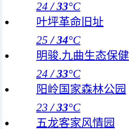
24
/
33
°C
叶坪革命旧址
25
/
34
°C
明骏.九曲生态保
24
/
33
°C
阳岭国家森林公园
23
/
33
°C
五龙客家风情园