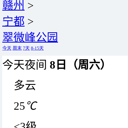
赣州
>
宁都
>
翠微峰公园
今天
周末
7天
8-15天
今天夜间
8日（周六）
多云
25
℃
<3级