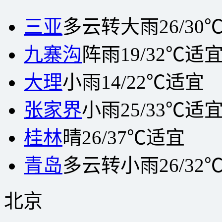
三亚
多云转大雨
26/30
九寨沟
阵雨
19/32℃
适
大理
小雨
14/22℃
适宜
张家界
小雨
25/33℃
适
桂林
晴
26/37℃
适宜
青岛
多云转小雨
26/32
北京