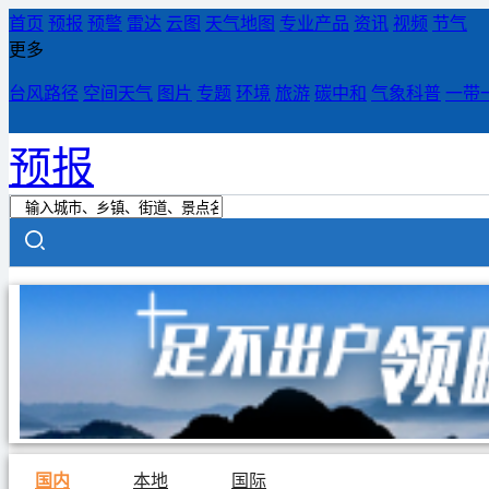
首页
预报
预警
雷达
云图
天气地图
专业产品
资讯
视频
节气
更多
台风路径
空间天气
图片
专题
环境
旅游
碳中和
气象科普
一带
预报
国内
本地
国际