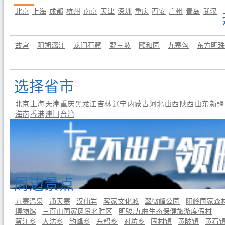
北京
上海
成都
杭州
南京
天津
深圳
重庆
西安
广州
青岛
武汉
故宫
阳朔漓江
龙门石窟
野三坡
颐和园
九寨沟
东方明珠
选择省市
北京
上海
天津
重庆
黑龙江
吉林
辽宁
内蒙古
河北
山西
陕西
山东
新疆
海南
香港
澳门
台湾
瑞金
于都
崇仁
宜黄
南丰
黎川
金溪
长汀
清流
泰宁
宁化
建宁
吉安
石城
周边景点
九寨温泉
通天寨
汉仙岩
客家文化城
翠微峰公园
阳岭国家森
博物馆
三百山国家风景名胜区
明骏.九曲生态保健旅游度假村
蔡江乡
大沽乡
钓峰乡
东韶乡
对坊乡
固村镇
黄陂镇
黄石