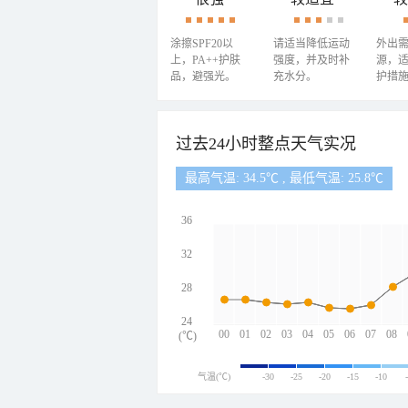
涂擦SPF20以
请适当降低运动
外出
上，PA++护肤
强度，并及时补
源，
品，避强光。
充水分。
护措
过去24小时整点天气实况
最高气温: 34.5℃ , 最低气温: 25.8℃
36
32
28
24
00
01
02
03
04
05
06
07
08
(℃)
气温(℃)
-30
-25
-20
-15
-10