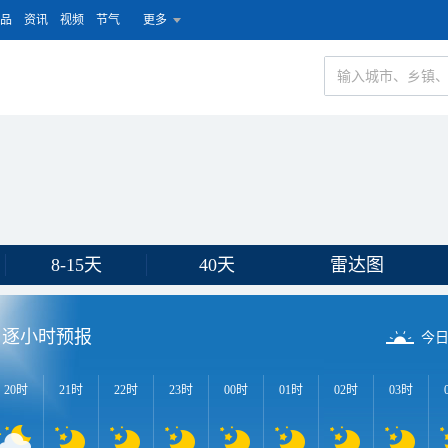
品
资讯
视频
节气
更多
8-15天
40天
雷达图
逐小时预报
今
20时
21时
22时
23时
00时
01时
02时
03时