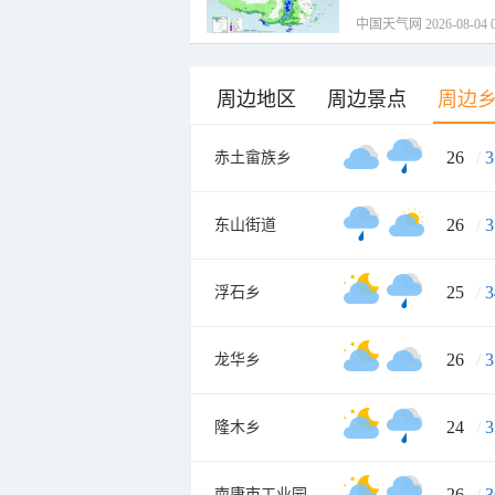
中国天气网 2026-08-04 0
周边地区
周边景点
周边
26
/
3
赤土畲族乡
26
/
3
东山街道
25
/
3
浮石乡
26
/
3
龙华乡
24
/
3
隆木乡
26
/
3
南康市工业园