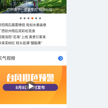
广西南宁：盛夏里的“绿野仙踪”
贵阳雨后晨雾缭绕 宛如水墨画卷
广西钦州雨后双彩虹现身
河南洛阳“花海”上线 美景引客来
秋来栾树红 枝头挂满“胭脂果”
天气视频