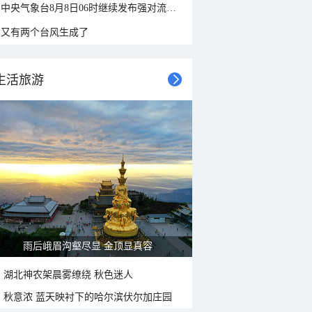
中央气象台8月8日06时继续发布强对流天气蓝色预警
又有两个台风生成了
生活旅游
雨后峨眉沟壑尽显 金顶显真容
湖北神农架晨雾缭绕 秋色迷人
秋意浓 蓝天映衬下的哈尔滨伏尔加庄园