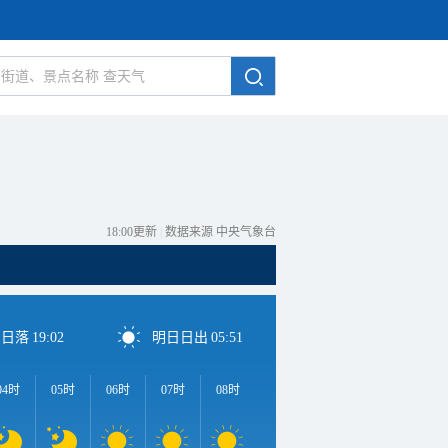
18:00更新
|
数据来源 中央气象台
日日落
19:02
明日日出
05:51
04时
05时
06时
07时
08时
09时
10时
11时
1