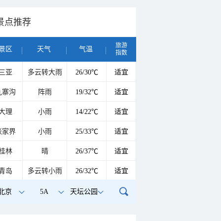
景点推荐
旅游
景区
天气
气温
指数
三亚
多云转大雨
26/30℃
适宜
九寨沟
阵雨
19/32℃
适宜
大理
小雨
14/22℃
适宜
张家界
小雨
25/33℃
适宜
桂林
晴
26/37℃
适宜
青岛
多云转小雨
26/32℃
适宜
北京
5A
天坛公园