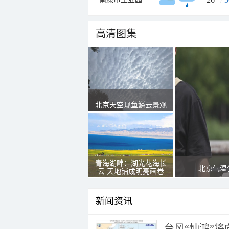
高清图集
北京天空现鱼鳞云景观
青海湖畔：湖光花海长
北京气温
云 天地铺成明亮画卷
新闻资讯
台风“灿鸿”