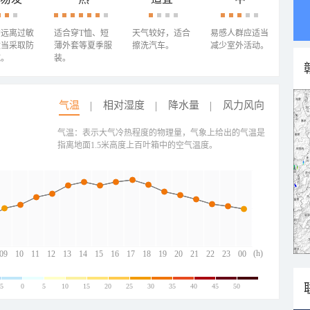
需远离过敏
适合穿T恤、短
天气较好，适合
易感人群应适当
适当采取防
薄外套等夏季服
擦洗汽车。
减少室外活动。
施。
装。
气温
相对湿度
降水量
风力风向
气温：表示大气冷热程度的物理量，气象上给出的气温是
指离地面1.5米高度上百叶箱中的空气温度。
(h)
09
10
11
12
13
14
15
16
17
18
19
20
21
22
23
00
-5
0
5
10
15
20
25
30
35
40
45
50