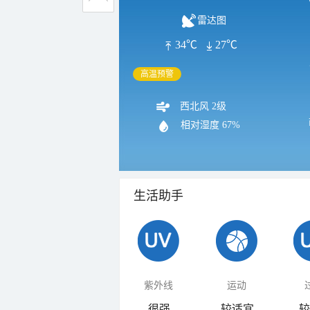
雷达图
34℃
27℃
高温预警
西北风 2级
相对湿度
67%
生活助手
紫外线
运动
很强
较适宜
较