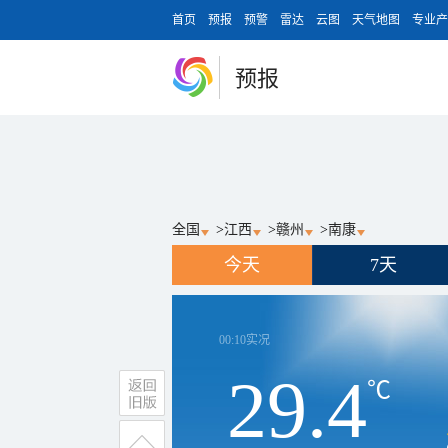
首页
预报
预警
雷达
云图
天气地图
专业产
预报
全国
>
江西
>
赣州
>
南康
今天
7天
00:10
实况
29.4
℃