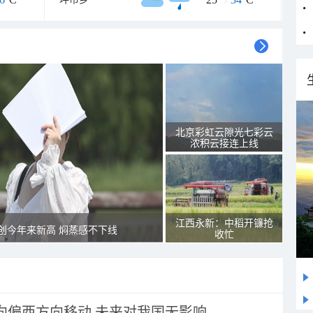
北京彩虹云隙光七彩云
浓积云接连上线
江西永新：中稻开镰抢
创今年来新高 焖蒸感不下线
收忙
将向偏西方向移动 未来对我国无影响