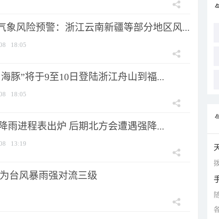
气象风险预警：浙江云南新疆等部分地区风...
08
18:05
海豚”将于9至10日登陆浙江舟山到福...
08
18:05
 降雨进程表出炉 后期北方会遭遇强降...
08
13:19
拨
为台风暴雨强对流三级