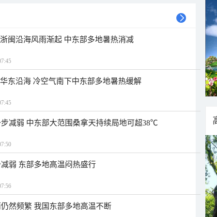
近浙闽沿海风雨渐起 中东部多地暑热消减
7:45
近华东沿海 冷空气南下中东部多地暑热缓解
7:45
步减弱 中东部大范围桑拿天持续局地可超38℃
7:50
减弱 东部多地高温闷热盛行
7:56
仍然频繁 我国东部多地高温不断