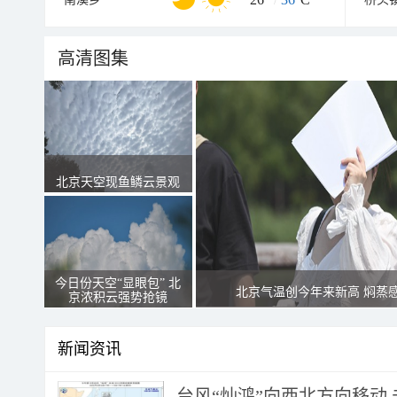
高清图集
北京天空现鱼鳞云景观
今日份天空“显眼包” 北
北京气温创今年来新高 焖蒸
京浓积云强势抢镜
新闻资讯
台风“灿鸿”向西北方向移动