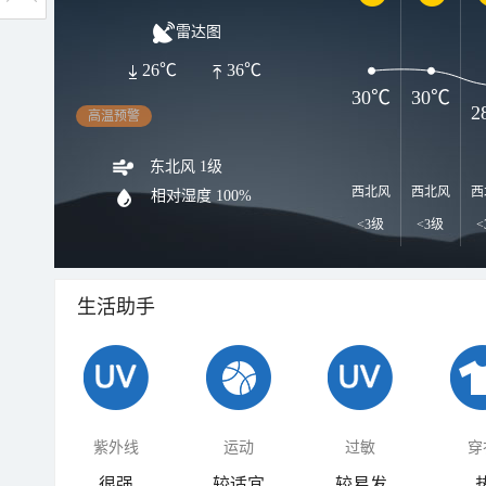
雷达图
26℃
36℃
30℃
30℃
2
高温预警
东北风 1级
西北风
西北风
西
相对湿度
100%
<3级
<3级
<
生活助手
紫外线
运动
过敏
穿
很强
较适宜
较易发