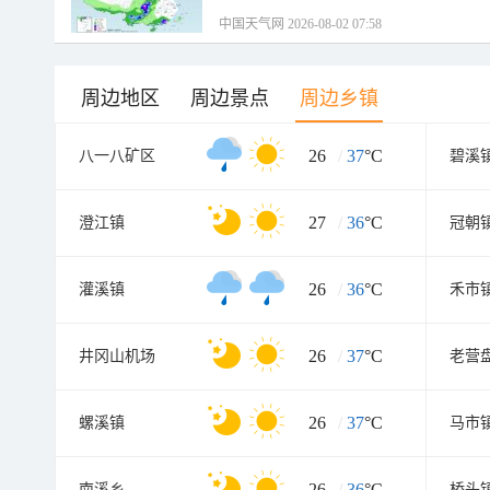
中国天气网 2026-08-02 07:58
周边地区
周边景点
周边乡镇
26
/
37
°C
八一八矿区
碧溪
27
/
36
°C
澄江镇
冠朝
26
/
36
°C
灌溪镇
禾市
26
/
37
°C
井冈山机场
老营
26
/
37
°C
螺溪镇
马市
26
/
36
°C
南溪乡
桥头