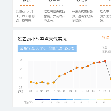
涂擦SPF20以
请适当降低运动
外出需远离过敏
适合穿
上，PA++护肤
强度，并及时补
源，适当采取防
薄外套
品，避强光。
充水分。
护措施。
装。
气温
过去24小时整点天气实况
气温：
最高气温: 35.9℃ , 最低气温: 25.8℃
指离地
36
32
28
24
03
04
05
06
07
08
09
10
11
12
13
14
15
16
1
(℃)
气温(℃)
-30
-25
-20
-15
-10
-5
0
5
10