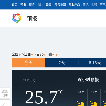
首页
预报
预警
雷达
云图
天气地图
专业产品
资讯
视频
节气
预报
全国
>
江西
>
吉安
>
泰和
今天
7天
8-15天
逐小时预报
03:55
实况
25.7
℃
20时
21时
2