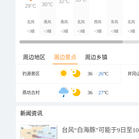
32°C
30°C
29°C
北风
南风
南风
北风
西风
东风
北风
<3级
<3级
<3级
<3级
<3级
<3级
<3级
周边地区
周边景点
周边乡镇
36
/
26
°C
钓源景区
井冈
36
/
27
°C
燕坊古村
新闻资讯
台风“白海豚”可能于9日至1