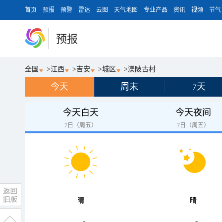
首页
预报
预警
雷达
云图
天气地图
专业产品
资讯
视频
节气
预报
全国
>
江西
>
吉安
>
城区
>
渼陂古村
今天
周末
7天
今天白天
今天夜间
7日（周五）
7日（周五）
晴
晴