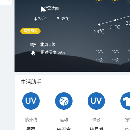
雷达图
28℃
35℃
3
31℃
29℃
高温预警
北风 3级
北风
北风
相对湿度
69%
<3级
<3级
<
生活助手
紫外线
运动
过敏
穿
很强
较不宜
较易发
炎