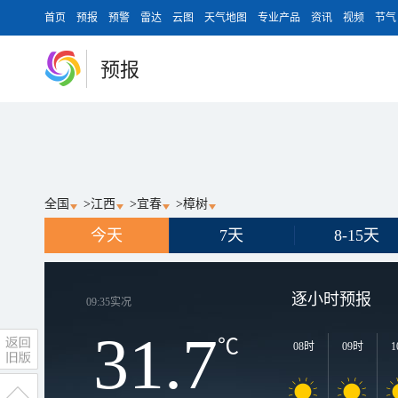
首页
预报
预警
雷达
云图
天气地图
专业产品
资讯
视频
节气
预报
全国
>
江西
>
宜春
>
樟树
今天
7天
8-15天
逐小时预报
09:35
实况
31.7
℃
08时
09时
1