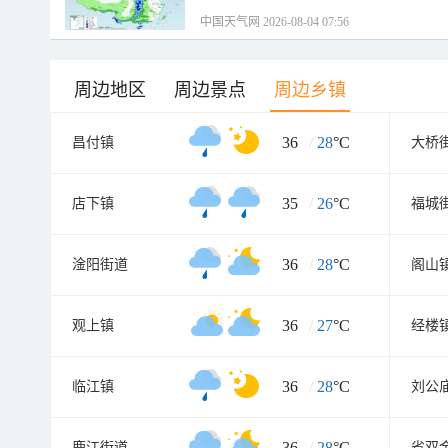
中国天气网 2026-08-04 07:56
周边地区
周边景点
周边乡镇
36
/
28
°C
昌付镇
大桥
35
/
26
°C
店下镇
福城
36
/
28
°C
淦阳街道
阁山
36
/
27
°C
观上镇
经楼
36
/
28
°C
临江镇
刘公
36
/
28
°C
鹿江街道
省双