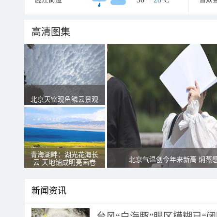
高清图集
北京天空现鱼鳞云景观
青海湖畔：湖光花海长
北京气温创今年来新高 焖蒸
云 天地铺成明亮画卷
新闻资讯
台风“白海豚”眼区模糊已“闭