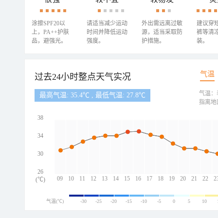
涂擦SPF20以
请适当减少运动
外出需远离过敏
建议穿
上，PA++护肤
时间并降低运动
源，适当采取防
裤等清
品，避强光。
强度。
护措施。
装。
气温
过去24小时整点天气实况
气温：
最高气温: 35.4℃ , 最低气温: 27.8℃
指离地
38
34
30
26
09
10
11
12
13
14
15
16
17
18
19
20
21
22
2
(℃)
气温(℃)
-30
-25
-20
-15
-10
-5
0
5
10