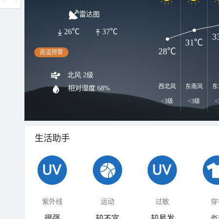
雷达图
26℃
37℃
3
31℃
28℃
高温预警
北风 2级
西北风
东南风
东
相对湿度
68%
<3级
<3级
<
生活助手
紫外线
运动
过敏
穿
很强
较不宜
较易发
炎