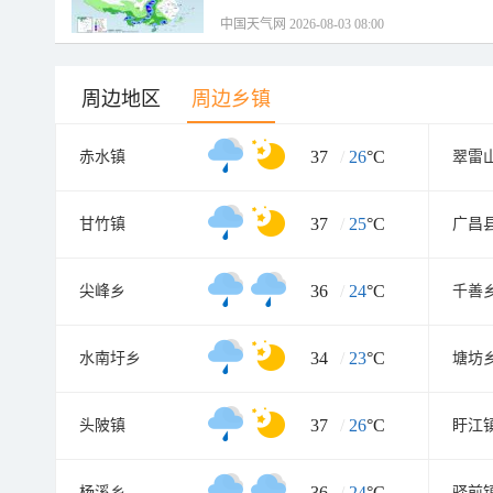
中国天气网 2026-08-03 08:00
周边地区
周边乡镇
37
/
26
°C
赤水镇
翠雷
37
/
25
°C
甘竹镇
广昌
36
/
24
°C
尖峰乡
千善
34
/
23
°C
水南圩乡
塘坊
37
/
26
°C
头陂镇
盱江
36
/
24
°C
杨溪乡
驿前