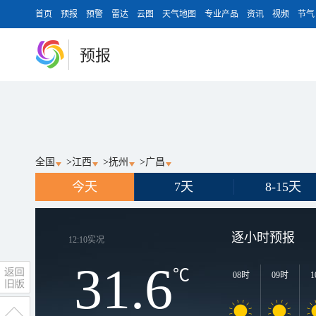
首页
预报
预警
雷达
云图
天气地图
专业产品
资讯
视频
节气
预报
全国
>
江西
>
抚州
>
广昌
今天
7天
8-15天
逐小时预报
12:10
实况
31.6
℃
08时
09时
1