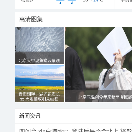
高清图集
北京天空现鱼鳞云景观
青海湖畔：湖光花海长
北京气温创今年来新高 焖蒸
云 天地铺成明亮画卷
新闻资讯
四问台风“白海豚”：登陆后是否会北上 将影响