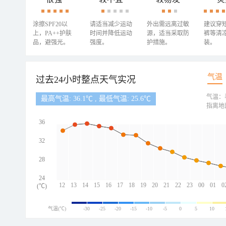
涂擦SPF20以
请适当减少运动
外出需远离过敏
建议穿
上，PA++护肤
时间并降低运动
源，适当采取防
裤等清
品，避强光。
强度。
护措施。
装。
气温
过去24小时整点天气实况
气温：
最高气温: 36.1℃ , 最低气温: 25.6℃
指离地
36
32
28
24
12
13
14
15
16
17
18
19
20
21
22
23
00
01
0
(℃)
气温(℃)
-30
-25
-20
-15
-10
-5
0
5
10