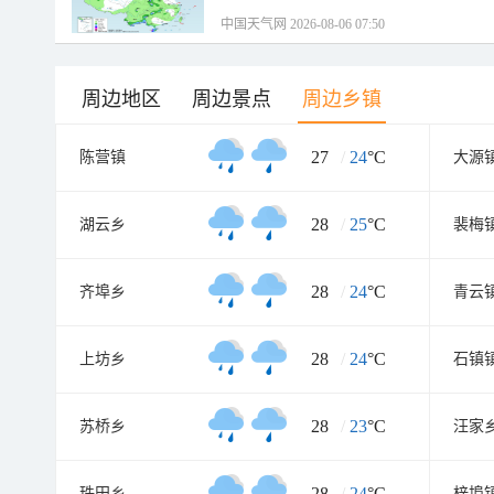
中国天气网 2026-08-06 07:50
周边地区
周边景点
周边乡镇
27
/
24
°C
陈营镇
大源
28
/
25
°C
湖云乡
裴梅
28
/
24
°C
齐埠乡
青云
28
/
24
°C
上坊乡
石镇
28
/
23
°C
苏桥乡
汪家
28
/
24
°C
珠田乡
梓埠