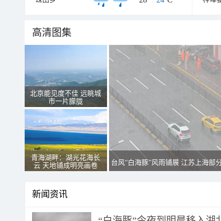
高清图集
北京能见度不佳 远眺城
市一片朦胧
青海湖畔：湖光花海长
台风“白海豚”风雨铺展 江苏上海部
云 天地铺成明亮画卷
新闻资讯
“白海豚”今夜到明晨移入湖北