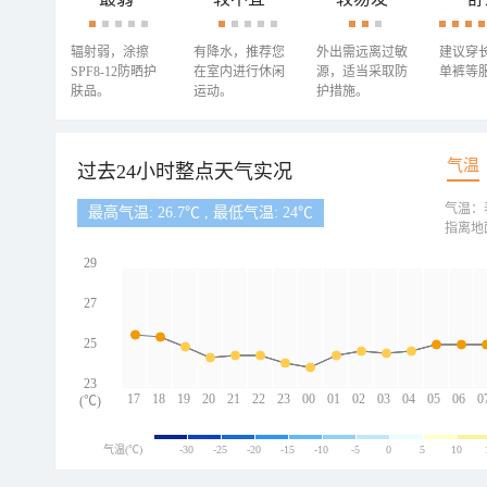
辐射弱，涂擦
有降水，推荐您
外出需远离过敏
建议穿
SPF8-12防晒护
在室内进行休闲
源，适当采取防
单裤等
肤品。
运动。
护措施。
气温
过去24小时整点天气实况
气温：
最高气温: 26.7℃ , 最低气温: 24℃
指离地
29
27
25
23
17
18
19
20
21
22
23
00
01
02
03
04
05
06
0
(℃)
气温(℃)
-30
-25
-20
-15
-10
-5
0
5
10