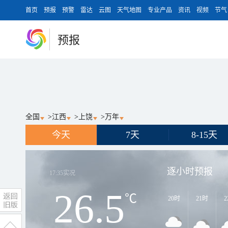
首页
预报
预警
雷达
云图
天气地图
专业产品
资讯
视频
节气
预报
全国
>
江西
>
上饶
>
万年
今天
7天
8-15天
逐小时预报
17:35
实况
26.5
℃
20时
21时
2