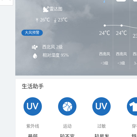
雷达图
26℃
23℃
24℃
24℃
大风预警
2
西北风 2级
西南风
西南风
西
相对湿度
95%
<3级
<3级
3
生活助手
紫外线
运动
过敏
穿
最弱
较不宜
较易发
舒