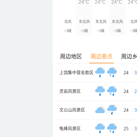
24°C
24°C
24°C
24°
北风
东北风
东北风
东北风
北
<3级
<3级
<3级
<3级
<3
周边地区
周边景点
周边
24
/
3
上饶集中营名胜区
24
/
2
灵岩风景区
24
/
3
文公山风景区
25
/
3
龟峰风景区