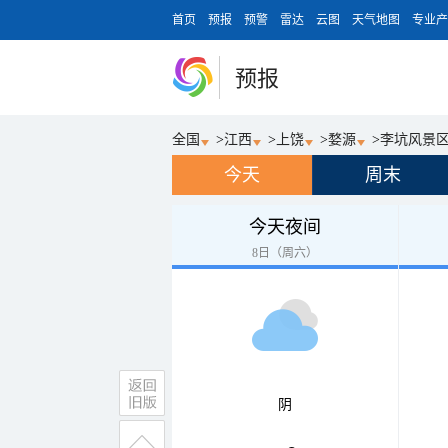
首页
预报
预警
雷达
云图
天气地图
专业产
预报
全国
>
江西
>
上饶
>
婺源
>
李坑风景
今天
周末
今天夜间
8日（周六）
阴