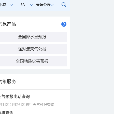
北京
5A
天坛公园
气象产品
全国降水量预报
强对流天气公报
全国地质灾害预报
气象服务
天气预报电话查询
打12121或96121进行天气预报查询
手机查询