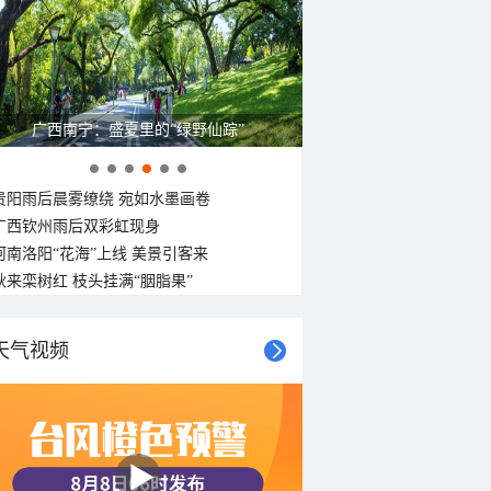
广西南宁：盛夏里的“绿野仙踪”
贵阳雨后晨雾缭绕 宛如水墨画卷
广西钦州雨后双彩虹现身
河南洛阳“花海”上线 美景引客来
秋来栾树红 枝头挂满“胭脂果”
天气视频