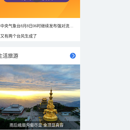
中央气象台8月8日06时继续发布强对流天气蓝色预警
又有两个台风生成了
生活旅游
雨后峨眉沟壑尽显 金顶显真容