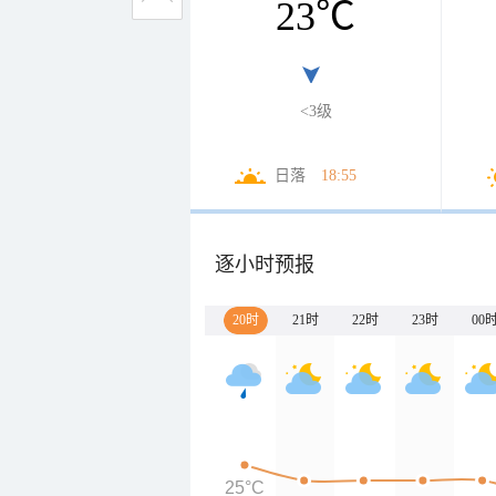
23
℃
<3级
日落
18:55
逐小时预报
20时
21时
22时
23时
00
25°C