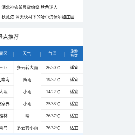
湖北神农架晨雾缭绕 秋色迷人
秋意浓 蓝天映衬下的哈尔滨伏尔加庄园
景点推荐
旅游
景区
天气
气温
指数
三亚
多云转大雨
26/30℃
适宜
九寨沟
阵雨
19/32℃
适宜
大理
小雨
14/22℃
适宜
张家界
小雨
25/33℃
适宜
桂林
晴
26/37℃
适宜
青岛
多云转小雨
26/32℃
适宜