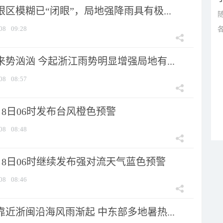
眼区模糊已“闭眼”，局地强降雨具有极...
08
09:28
来势汹汹 今起浙江雨势明显增强局地有...
08
08:57
8日06时发布台风橙色预警
08
08:48
月8日06时继续发布强对流天气蓝色预警
08
08:46
靠近浙闽沿海风雨渐起 中东部多地暑热...