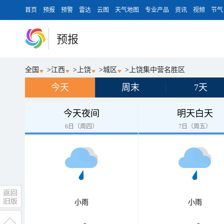
首页
预报
预警
雷达
云图
天气地图
专业产品
资讯
视频
节气
预报
全国
>
江西
>
上饶
>
城区
>
上饶集中营名胜区
今天
周末
7天
今天夜间
明天白天
6日（周四）
7日（周五）
小雨
小雨