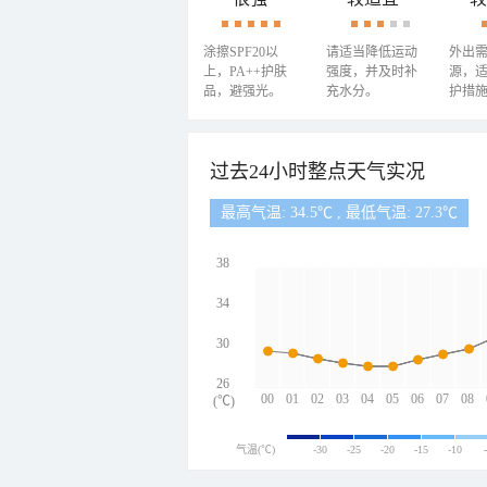
涂擦SPF20以
请适当降低运动
外出
上，PA++护肤
强度，并及时补
源，
品，避强光。
充水分。
护措
过去24小时整点天气实况
最高气温: 34.5℃ , 最低气温: 27.3℃
38
34
30
26
00
01
02
03
04
05
06
07
08
(℃)
气温(℃)
-30
-25
-20
-15
-10