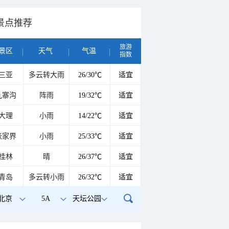
景点推荐
旅游
景区
天气
气温
指数
三亚
多云转大雨
26/30℃
适宜
九寨沟
阵雨
19/32℃
适宜
大理
小雨
14/22℃
适宜
张家界
小雨
25/33℃
适宜
桂林
晴
26/37℃
适宜
青岛
多云转小雨
26/32℃
适宜
北京
5A
天坛公园