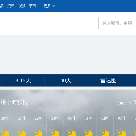
品
资讯
视频
节气
更多
8-15天
40天
雷达图
逐小时预报
今
20时
21时
22时
23时
00时
01时
02时
03时