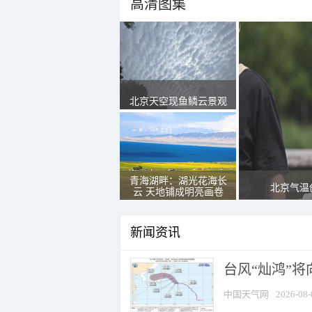
高清图集
北京天空现鱼鳞云景观
青海湖畔：湖光花海长
北京气温
云 天地铺成明亮画卷
新闻资讯
台风“灿鸿”
中国天气网
2026-08-