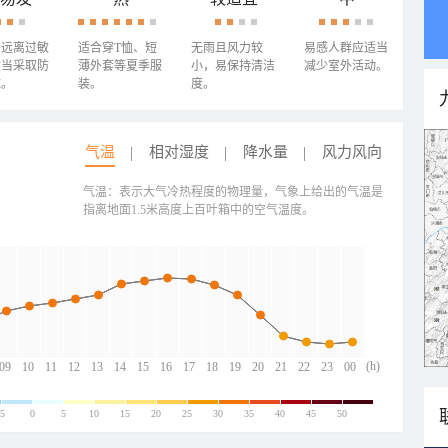
需远离过敏
适合穿T恤、短
无雨且风力较
易感人群应适当
适当采取防
薄外套等夏季服
小，易保持清洁
减少室外活动。
施。
装。
度。
气温
相对湿度
降水量
风力风向
气温：表示大气冷热程度的物理量，气象上给出的气温是
指离地面1.5米高度上百叶箱中的空气温度。
(h)
09
10
11
12
13
14
15
16
17
18
19
20
21
22
23
00
-5
0
5
10
15
20
25
30
35
40
45
50