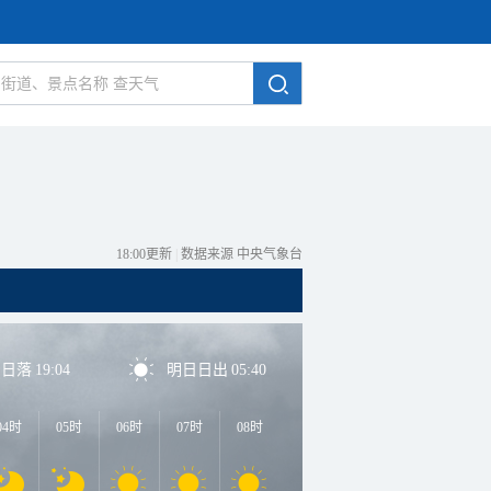
18:00更新
|
数据来源 中央气象台
日日落
19:04
明日日出
05:40
04时
05时
06时
07时
08时
09时
10时
11时
1