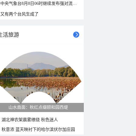
中央气象台8月8日06时继续发布强对流天气蓝色预警
又有两个台风生成了
生活旅游
紫菊满山坡 黄山坡山村秋色正好
湖北神农架晨雾缭绕 秋色迷人
秋意浓 蓝天映衬下的哈尔滨伏尔加庄园