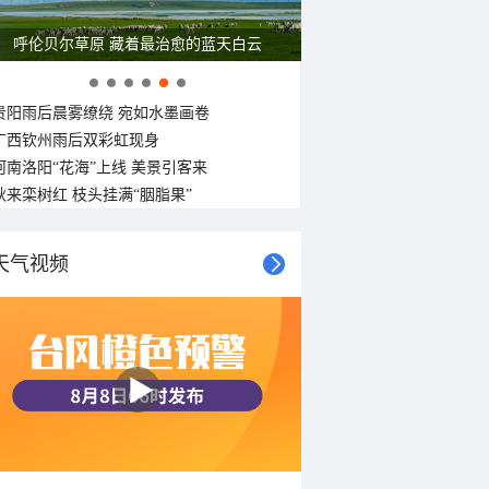
一组图感受水中消暑快乐瞬间
贵阳雨后晨雾缭绕 宛如水墨画卷
广西钦州雨后双彩虹现身
河南洛阳“花海”上线 美景引客来
秋来栾树红 枝头挂满“胭脂果”
天气视频