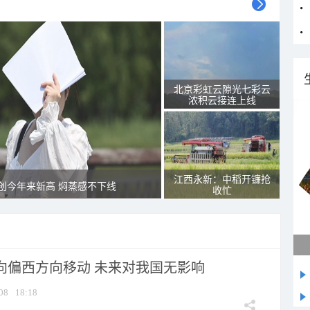
北京彩虹云隙光七彩云
浓积云接连上线
江西永新：中稻开镰抢
创今年来新高 焖蒸感不下线
收忙
将向偏西方向移动 未来对我国无影响
08
18:18