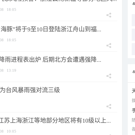
08
18:05
海豚”将于9至10日登陆浙江舟山到福...
08
18:05
 降雨进程表出炉 后期北方会遭遇强降...
08
13:19
为台风暴雨强对流三级
拨
苏上海浙江等地部分地区将有10级以上...
08
10:05