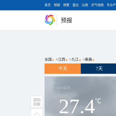
首页
预报
预警
雷达
云图
天气地图
专业产
预报
全国
>
江西
>
九江
>
柴桑
今天
7天
00:35
实况
27.4
℃