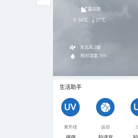
雷达图
34℃
27℃
东北风 2级
相对湿度
76%
生活助手
紫外线
运动
很强
较适宜
较