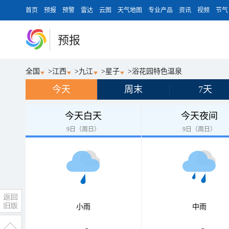
首页
预报
预警
雷达
云图
天气地图
专业产品
资讯
视频
节气
预报
全国
>
江西
>
九江
>
星子
>
浴花园特色温泉
今天
周末
7天
今天白天
今天夜间
9日（周日）
9日（周日）
小雨
中雨