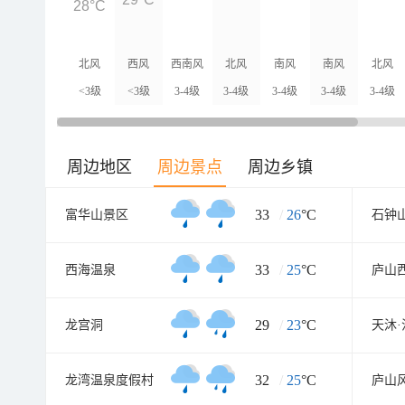
28°C
北风
西风
西南风
北风
南风
南风
北风
<3级
<3级
3-4级
3-4级
3-4级
3-4级
3-4级
周边地区
周边景点
周边乡镇
33
/
26
°C
富华山景区
石钟
33
/
25
°C
西海温泉
庐山
29
/
23
°C
龙宫洞
32
/
25
°C
龙湾温泉度假村
庐山