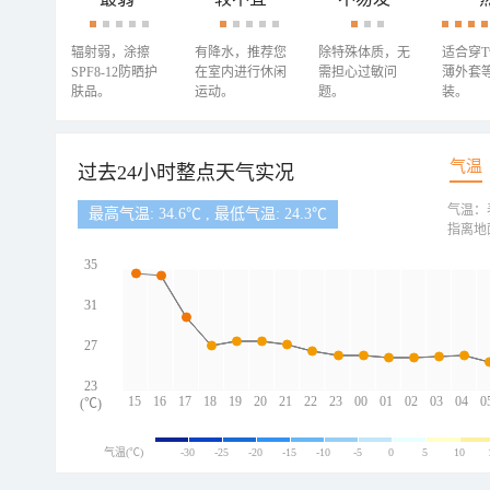
辐射弱，涂擦
有降水，推荐您
除特殊体质，无
适合穿
SPF8-12防晒护
在室内进行休闲
需担心过敏问
薄外套
肤品。
运动。
题。
装。
气温
过去24小时整点天气实况
气温：
最高气温: 34.6℃ , 最低气温: 24.3℃
指离地
35
31
27
23
15
16
17
18
19
20
21
22
23
00
01
02
03
04
0
(℃)
气温(℃)
-30
-25
-20
-15
-10
-5
0
5
10