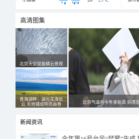
高清图集
北京天空现鱼鳞云景观
青海湖畔：湖光花海长
北京气温创今年来新高 焖蒸
云 天地铺成明亮画卷
新闻资讯
今年第16号台风“琵鹭”生成 