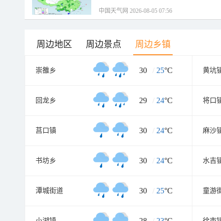
中国天气网 2026-08-05 07:56
周边地区
周边景点
周边乡镇
30
/
25
°C
崇雒乡
黄坑
29
/
24
°C
回龙乡
将口
30
/
24
°C
莒口镇
麻沙
30
/
24
°C
书坊乡
水吉
30
/
25
°C
潭城街道
童游
28
/
23
°C
小湖镇
徐市