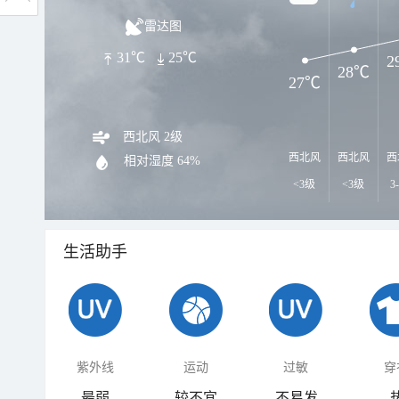
雷达图
31℃
25℃
2
28℃
27℃
西北风 2级
西北风
西北风
西
相对湿度
64%
<3级
<3级
3
生活助手
紫外线
运动
过敏
穿
最弱
较不宜
不易发