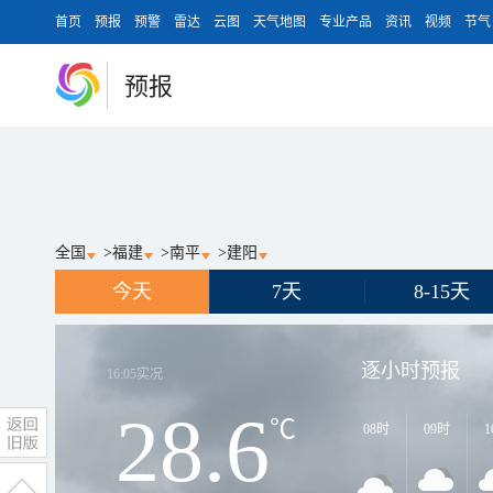
首页
预报
预警
雷达
云图
天气地图
专业产品
资讯
视频
节气
预报
全国
>
福建
>
南平
>
建阳
今天
7天
8-15天
逐小时预报
16:05
实况
28.6
℃
08时
09时
1